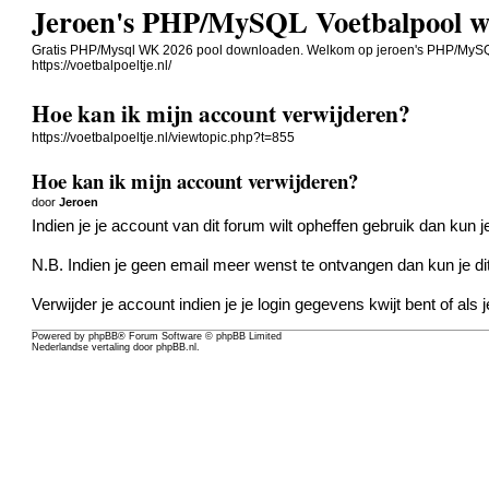
Jeroen's PHP/MySQL Voetbalpool w
Gratis PHP/Mysql WK 2026 pool downloaden. Welkom op jeroen's PHP/MySQ
https://voetbalpoeltje.nl/
Hoe kan ik mijn account verwijderen?
https://voetbalpoeltje.nl/viewtopic.php?t=855
Hoe kan ik mijn account verwijderen?
door
Jeroen
Indien je je account van dit forum wilt opheffen gebruik dan kun j
N.B. Indien je geen email meer wenst te ontvangen dan kun je dit o
Verwijder je account indien je je login gegevens kwijt bent of als
Powered by
phpBB
® Forum Software © phpBB Limited
Nederlandse vertaling door
phpBB.nl
.