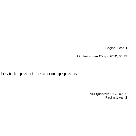
Pagina
1
van
1
Geplaatst:
wo 25 apr 2012, 08:22
ladres in te geven bij je accountgegevens.
Alle tijden zijn
UTC+02:00
Pagina
1
van
1