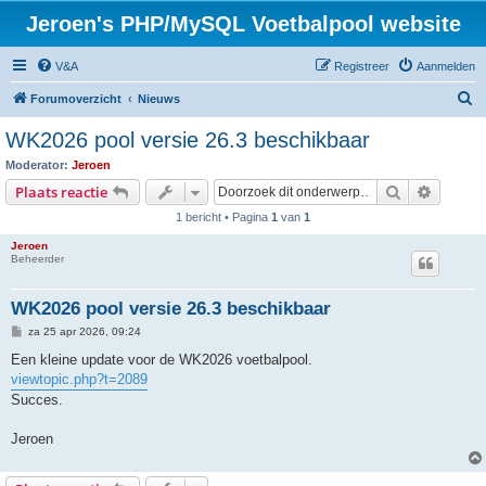
Jeroen's PHP/MySQL Voetbalpool website
V&A
Registreer
Aanmelden
Z
Forumoverzicht
Nieuws
o
WK2026 pool versie 26.3 beschikbaar
e
Moderator:
Jeroen
k
Zoek
Uitgebr
Plaats reactie
1 bericht • Pagina
1
van
1
Jeroen
Beheerder
WK2026 pool versie 26.3 beschikbaar
B
za 25 apr 2026, 09:24
e
r
Een kleine update voor de WK2026 voetbalpool.
i
viewtopic.php?t=2089
c
h
Succes.
t
Jeroen