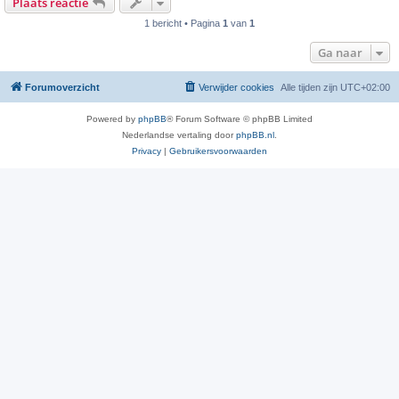
Plaats reactie
1 bericht • Pagina
1
van
1
Ga naar
Forumoverzicht
Verwijder cookies
Alle tijden zijn
UTC+02:00
Powered by
phpBB
® Forum Software © phpBB Limited
Nederlandse vertaling door
phpBB.nl
.
Privacy
|
Gebruikersvoorwaarden