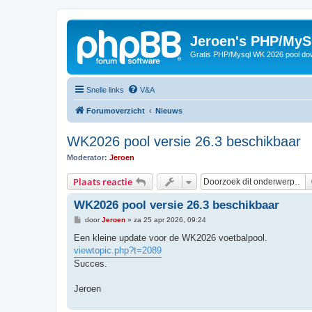
Jeroen's PHP/MyS
Gratis PHP/Mysql WK 2026 pool do
Snelle links
V&A
Forumoverzicht
Nieuws
WK2026 pool versie 26.3 beschikbaar
Moderator:
Jeroen
Plaats reactie
WK2026 pool versie 26.3 beschikbaar
B
door
Jeroen
»
za 25 apr 2026, 09:24
e
r
Een kleine update voor de WK2026 voetbalpool.
i
viewtopic.php?t=2089
c
h
Succes.
t
Jeroen