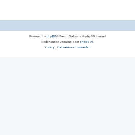
Powered by
phpBB
® Forum Software © phpBB Limited
Nederlandse vertaling door
phpBB.nl
.
Privacy
|
Gebruikersvoorwaarden