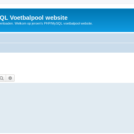
QL Voetbalpool website
wnloaden. Welkom op jeroen's PHP/MySQL voetbalpool website.
Zoek
Uitgebreid zoeken