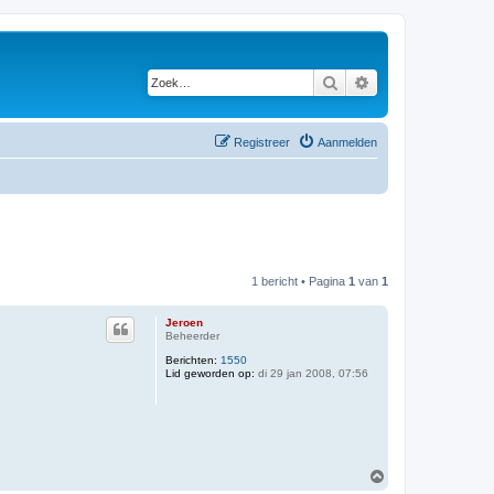
Zoek
Uitgebreid zoeken
Registreer
Aanmelden
1 bericht • Pagina
1
van
1
Jeroen
Beheerder
Berichten:
1550
Lid geworden op:
di 29 jan 2008, 07:56
O
m