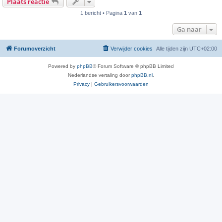
Plaats reactie
1 bericht • Pagina
1
van
1
Ga naar
Forumoverzicht
Verwijder cookies
Alle tijden zijn
UTC+02:00
Powered by
phpBB
® Forum Software © phpBB Limited
Nederlandse vertaling door
phpBB.nl
.
Privacy
|
Gebruikersvoorwaarden