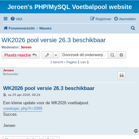
Jeroen's PHP/MySQL Voetbalpool website
V&A
Registreer
Aanmelden
Z
Forumoverzicht
Nieuws
o
WK2026 pool versie 26.3 beschikbaar
e
Moderator:
Jeroen
k
Zoek
Uitgebr
Plaats reactie
1 bericht • Pagina
1
van
1
Jeroen
Beheerder
WK2026 pool versie 26.3 beschikbaar
B
za 25 apr 2026, 09:24
e
r
Een kleine update voor de WK2026 voetbalpool.
i
viewtopic.php?t=2089
c
h
Succes.
t
Jeroen