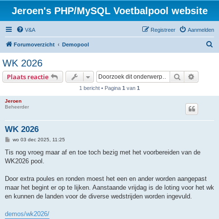
Jeroen's PHP/MySQL Voetbalpool website
V&A
Registreer
Aanmelden
Z
Forumoverzicht
Demopool
o
WK 2026
e
Zoek
Uitgebr
Plaats reactie
k
1 bericht • Pagina
1
van
1
Jeroen
Beheerder
WK 2026
B
wo 03 dec 2025, 11:25
e
r
Tis nog vroeg maar af en toe toch bezig met het voorbereiden van de
i
WK2026 pool.
c
h
t
Door extra poules en ronden moest het een en ander worden aangepast
maar het begint er op te lijken. Aanstaande vrijdag is de loting voor het wk
en kunnen de landen voor de diverse wedstrijden worden ingevuld.
demos/wk2026/