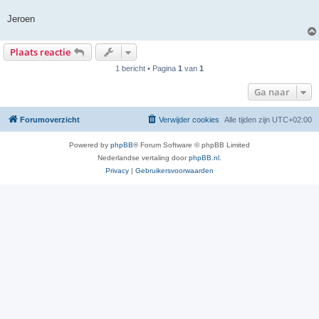
Jeroen
Plaats reactie
1 bericht • Pagina
1
van
1
Ga naar
Forumoverzicht
Verwijder cookies
Alle tijden zijn
UTC+02:00
Powered by
phpBB
® Forum Software © phpBB Limited
Nederlandse vertaling door
phpBB.nl
.
Privacy
|
Gebruikersvoorwaarden