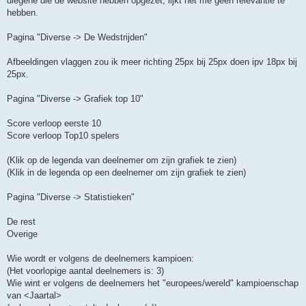
diegene die de website hebben opgezet, lijkt het me geen relevantie te
hebben.
Pagina "Diverse -> De Wedstrijden"
Afbeeldingen vlaggen zou ik meer richting 25px bij 25px doen ipv 18px bij
25px.
Pagina "Diverse -> Grafiek top 10"
Score verloop eerste 10
Score verloop Top10 spelers
(Klik op de legenda van deelnemer om zijn grafiek te zien)
(Klik in de legenda op een deelnemer om zijn grafiek te zien)
Pagina "Diverse -> Statistieken"
De rest
Overige
Wie wordt er volgens de deelnemers kampioen:
(Het voorlopige aantal deelnemers is: 3)
Wie wint er volgens de deelnemers het "europees/wereld" kampioenschap
van <Jaartal>