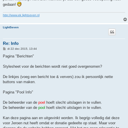
gedaan!
http://www.ek.lightseven.nl
LightSeven
Re: Info
B
di 22 dec 2015, 13:44
e
r
Pagina "Berichten"
i
c
h
Stylesheet voor de berichten wordt niet goed overgenomen?
t
De linkjes (voeg een bericht toe & ververs) zou ik persoonlijk nette
buttons van maken.
Pagina "Pool Info"
De beheerder van de
poel
hoeft slecht uitslagen in te vullen.
De beheerder van de
pool
hoeft slecht uitslagen in te vullen.
Kan deze pagina aan en uitgevinkt worden. Ik begrijp volledig dat deze
voor Jeroen nut heeft omdat er donatie gedeelte op staat. Maar voor