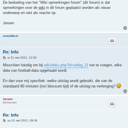
De bedoeling van het "Wiki opmerkingen forum" (dit forum) is dat
opmerkingen over de
wiki
in dit forum geplaatst worden als nieuw
onderwerp en niet als reactie op.
Jeroen
remoldkrol
Re: Info
B
vr 21 mei 2021, 12:56
e
r
Misschien handig om bij
wiki/doku.php?id=uitleg_11
toe te voegen, wlke
i
data van football-data opgehaald wordt.
c
h
t
En dan voor mij specifiek: welke uitslag wordt gebruikt, die van de
standaard 90 minuten (incl blessure tijd) of de uitslag na verlenging?
Jeroen
Beheerder
Re: Info
B
za 22 mei 2021, 09:36
e
r