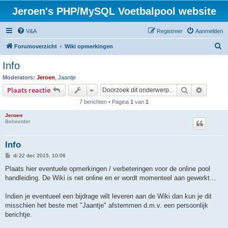
Jeroen's PHP/MySQL Voetbalpool website
V&A
Registreer
Aanmelden
Z
Forumoverzicht
Wiki opmerkingen
o
Info
e
Moderators:
Jeroen
,
Jaantje
k
Zoek
Uitgebr
Plaats reactie
7 berichten • Pagina
1
van
1
Jeroen
Beheerder
Info
B
di 22 dec 2015, 10:06
e
r
Plaats hier eventuele opmerkingen / verbeteringen voor de online pool
i
handleiding. De Wiki is net online en er wordt momenteel aan gewerkt...
c
h
t
Indien je eventueel een bijdrage wilt leveren aan de Wiki dan kun je dit
misschien het beste met "Jaantje" afstemmen d.m.v. een persoonlijk
berichtje.