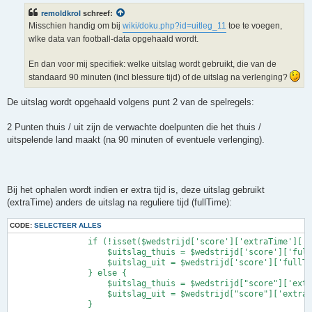
i
remoldkrol
schreef:
c
h
Misschien handig om bij
wiki/doku.php?id=uitleg_11
toe te voegen,
t
wlke data van football-data opgehaald wordt.
En dan voor mij specifiek: welke uitslag wordt gebruikt, die van de
standaard 90 minuten (incl blessure tijd) of de uitslag na verlenging?
De uitslag wordt opgehaald volgens punt 2 van de spelregels:
2 Punten thuis / uit zijn de verwachte doelpunten die het thuis /
uitspelende land maakt (na 90 minuten of eventuele verlenging).
Bij het ophalen wordt indien er extra tijd is, deze uitslag gebruikt
(extraTime) anders de uitslag na reguliere tijd (fullTime):
CODE:
SELECTEER ALLES
                if (!isset($wedstrijd['score']['extraTime']['h
                    $uitslag_thuis = $wedstrijd['score']['full
                    $uitslag_uit = $wedstrijd['score']['fullTi
                } else {

                    $uitslag_thuis = $wedstrijd["score"]['extr
                    $uitslag_uit = $wedstrijd["score"]['extraT
                }
