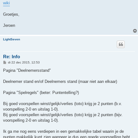
wiki
Groetjes,
Jeroen
LightSeven
Re: Info
B
di 22 dec 2015, 12:53
e
r
Pagina "Deelnemersstand"
i
c
h
Deelnemer stand en/of Deelnemers stand (maar niet aan elkaar)
t
Pagina "Spelregels" (beter: Puntentelling?)
Bij goed voorspellen winst/gelijk/verlies (toto) krijg je 2 punten (b.v.
voorspelling 2-0 en uitslag 1-0).
Bij goed voorspellen winst/gelijk/verlies (toto) krijg je 2 punten (bijv.
voorspelling 2-0 en uitslag 1-0).
Ik ga me nog eens verdiepen in een gemakkelijke tabel waarin je de
punten makkelijk kunt zien wanneer je dus een goede voorspelling hebt