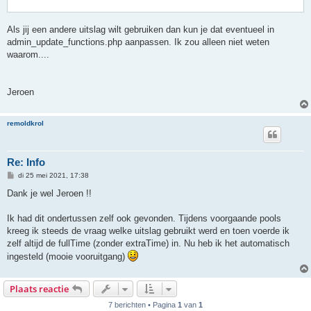
Als jij een andere uitslag wilt gebruiken dan kun je dat eventueel in
admin_update_functions.php aanpassen. Ik zou alleen niet weten
waarom....
Jeroen
remoldkrol
Re: Info
B
di 25 mei 2021, 17:38
e
r
Dank je wel Jeroen !!
i
c
h
Ik had dit ondertussen zelf ook gevonden. Tijdens voorgaande pools
t
kreeg ik steeds de vraag welke uitslag gebruikt werd en toen voerde ik
zelf altijd de fullTime (zonder extraTime) in. Nu heb ik het automatisch
ingesteld (mooie vooruitgang)
Plaats reactie
7 berichten • Pagina
1
van
1