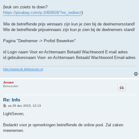
(leuk om zoiets te doen?
https://pixabay.com/p-1060918/?no_redirect
)
Wie de betreffende prijs winnaars zijn kun je zien bij de deelnemersstand!
Wie de betreffende prijswinnaars zijn kun je zien bij de deelnemers stand!
Pagina "Deelnemer -> Profiel Bewerken"
id Login naam Voor en Achternaam Betaald Wachtwoord E-mail adres
id gebruikersnaam Voor- en Achternaam Betaald Wachtwoord Email-adres
http://www.ek.lightseven.nl
Jeroen
Beheerder
Re: Info
B
za 26 dec 2015, 12:13
e
r
LightSeven,
i
c
h
Bedankt voor je opmerkingen betreffende de online pool. Zal zaken
t
meenemen.