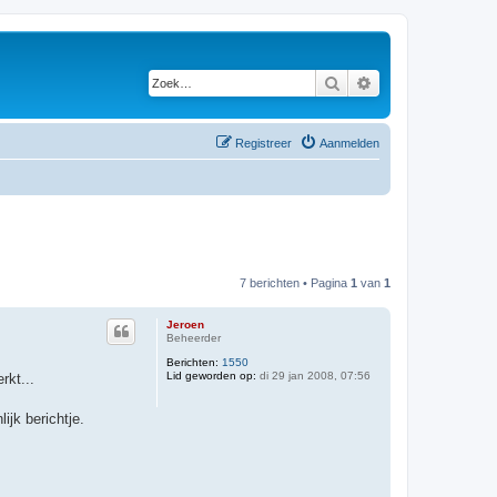
Zoek
Uitgebreid zoeken
Registreer
Aanmelden
7 berichten • Pagina
1
van
1
Jeroen
Beheerder
Berichten:
1550
Lid geworden op:
di 29 jan 2008, 07:56
rkt...
ijk berichtje.