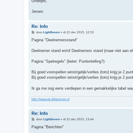
Groetjes,
Jeroen
Re: Info
B
door
LightSeven
»
di 22 dec 2015, 12:53
e
r
Pagina "Deelnemersstand"
i
c
h
Deelnemer stand en/of Deelnemers stand (maar niet aan el
t
Pagina "Spelregels" (beter: Puntentelling?)
Bij goed voorspellen winst/gelijk/verlies (toto) krijg je 2 pun
Bij goed voorspellen winst/gelijk/verlies (toto) krijg je 2 pun
Ik ga me nog eens verdiepen in een gemakkelijke tabel waa
http://www.ek.lightseven.nl
Re: Info
B
door
LightSeven
»
di 22 dec 2015, 13:44
e
r
Pagina "Berichten"
i