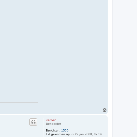
O
m
h
Jeroen
o
Beheerder
o
Berichten:
1550
g
Lid geworden op:
di 29 jan 2008, 07:56