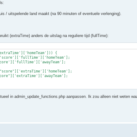
ls:
huis / uitspelende land maakt (na 90 minuten of eventuele verlenging).
bruikt (extraTime) anders de uitslag na reguliere tijd (fullTime):
extraTime']['homeTeam'])) {

'score']['fullTime']['homeTeam'];

core']['fullTime']['awayTeam'];

"score"]['extraTime']['homeTeam'];

core"]['extraTime']['awayTeam'];

ventueel in admin_update_functions.php aanpassen. Ik zou alleen niet weten wa