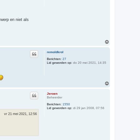
werp en niet als
O
m
h
remoldkrol
o
o
Berichten:
27
Lid geworden op:
do 20 mei 2021, 14:35
g
O
m
h
Jeroen
o
Beheerder
o
Berichten:
1550
g
Lid geworden op:
di 29 jan 2008, 07:56
vr 21 mei 2021, 12:56