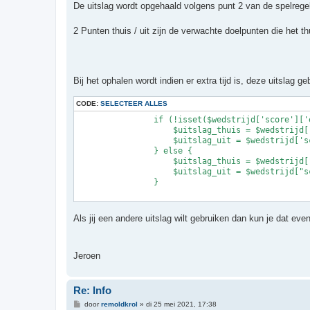
De uitslag wordt opgehaald volgens punt 2 van de spelrege
2 Punten thuis / uit zijn de verwachte doelpunten die het t
Bij het ophalen wordt indien er extra tijd is, deze uitslag ge
CODE:
SELECTEER ALLES
                if (!isset($wedstrijd['score']['
                    $uitslag_thuis = $wedstrijd[
                    $uitslag_uit = $wedstrijd['s
                } else {

                    $uitslag_thuis = $wedstrijd[
                    $uitslag_uit = $wedstrijd["s
                }

Als jij een andere uitslag wilt gebruiken dan kun je dat e
Jeroen
Re: Info
B
door
remoldkrol
»
di 25 mei 2021, 17:38