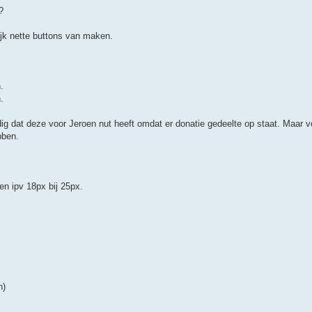
?
ijk nette buttons van maken.
.
.
dig dat deze voor Jeroen nut heeft omdat er donatie gedeelte op staat. Maar v
bben.
en ipv 18px bij 25px.
n)