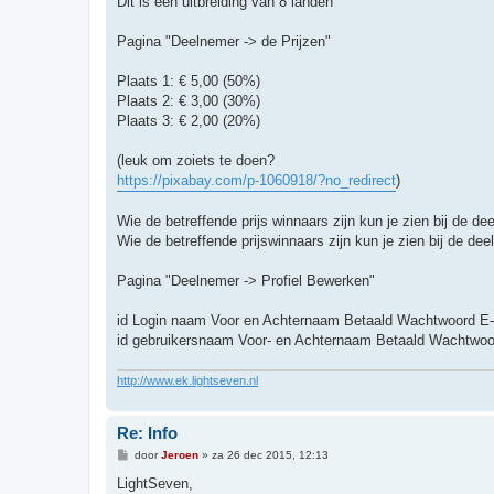
Dit is een uitbreiding van 8 landen
Pagina "Deelnemer -> de Prijzen"
Plaats 1: € 5,00 (50%)
Plaats 2: € 3,00 (30%)
Plaats 3: € 2,00 (20%)
(leuk om zoiets te doen?
https://pixabay.com/p-1060918/?no_redirect
)
Wie de betreffende prijs winnaars zijn kun je zien bij de d
Wie de betreffende prijswinnaars zijn kun je zien bij de de
Pagina "Deelnemer -> Profiel Bewerken"
id Login naam Voor en Achternaam Betaald Wachtwoord E-
id gebruikersnaam Voor- en Achternaam Betaald Wachtwoo
http://www.ek.lightseven.nl
Re: Info
B
door
Jeroen
»
za 26 dec 2015, 12:13
e
r
LightSeven,
i