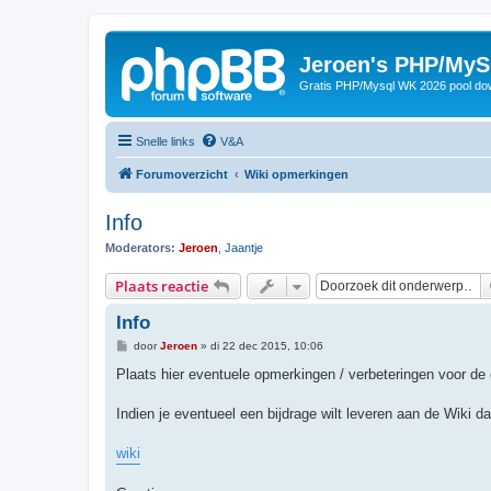
Jeroen's PHP/MyS
Gratis PHP/Mysql WK 2026 pool do
Snelle links
V&A
Forumoverzicht
Wiki opmerkingen
Info
Moderators:
Jeroen
,
Jaantje
Plaats reactie
Info
B
door
Jeroen
»
di 22 dec 2015, 10:06
e
r
Plaats hier eventuele opmerkingen / verbeteringen voor de 
i
c
h
Indien je eventueel een bijdrage wilt leveren aan de Wiki d
t
wiki