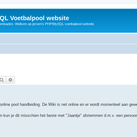
QL Voetbalpool website
wnloaden. Welkom op jeroen's PHP/MySQL voetbalpool website.
Zoek
Uitgebreid zoeken
online pool handleiding. De Wiki is net online en er wordt momenteel aan gewe
an kun je dit misschien het beste met "Jaantje" afstemmen d.m.v. een persoonl