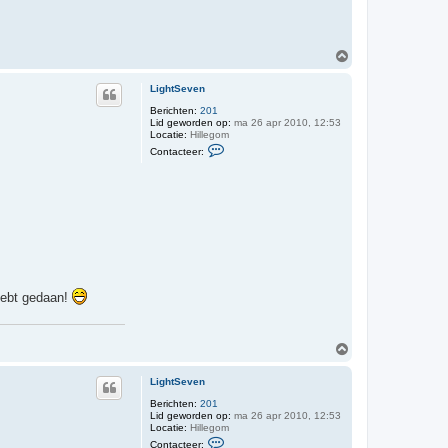
O
m
h
LightSeven
o
o
Berichten:
201
Lid geworden op:
ma 26 apr 2010, 12:53
g
Locatie:
Hillegom
C
Contacteer:
o
n
t
a
c
t
e
e
r
L
i
g
 hebt gedaan!
h
t
S
e
O
v
m
e
n
h
LightSeven
o
o
Berichten:
201
Lid geworden op:
ma 26 apr 2010, 12:53
g
Locatie:
Hillegom
C
Contacteer: