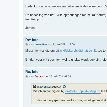
c
h
Bedankt voor je opmerkingen betreffende de online pool.
t
De bedoeling van het "Wiki opmerkingen forum" (dit forum)
reactie op.
Jeroen
Re: Info
B
door
remoldkrol
»
vr 21 mei 2021, 12:56
e
r
Misschien handig om bij
wiki/doku.php?id=uitleg_11
toe te 
i
c
h
En dan voor mij specifiek: welke uitslag wordt gebruikt, die
t
Re: Info
B
door
Jeroen
»
za 22 mei 2021, 09:36
e
r
i
remoldkrol
schreef:
c
h
Misschien handig om bij
wiki/doku.php?id=uitleg_11
toe 
t
En dan voor mij specifiek: welke uitslag wordt gebruikt, d