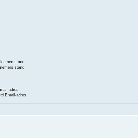
eelnemersstand!
elnemers stand!
mail adres
rd Email-adres