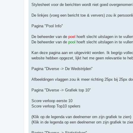
c
h
Stylesheet voor de berichten wordt niet goed overgenomen
t
De linkjes (voeg een bericht toe & ververs) zou ik persoonl
Pagina "Pool Info"
De beheerder van de
poel
hoeft slecht uitslagen in te vullen
De beheerder van de
pool
hoeft slecht uitslagen in te vullen
Kan deze pagina aan en uitgevinkt worden. Ik begrijp volle
website hebben opgezet, lijkt het me geen relevantie te he
Pagina "Diverse -> De Wedstrijden"
Afbeeldingen vlaggen zou ik meer richting 25px bij 25px do
Pagina "Diverse -> Grafiek top 10"
Score verloop eerste 10
Score verloop Top10 spelers
(Klik op de legenda van deelnemer om zijn grafiek te zien)
(Klik in de legenda op een deelnemer om zijn grafiek te zie
Pagina "Diverse -> Statistieken"