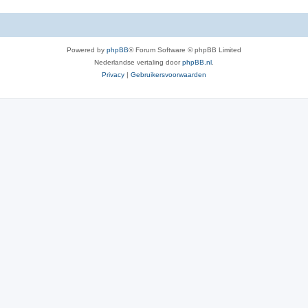
Powered by
phpBB
® Forum Software © phpBB Limited
Nederlandse vertaling door
phpBB.nl
.
Privacy
|
Gebruikersvoorwaarden