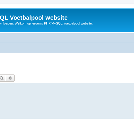
QL Voetbalpool website
wnloaden. Welkom op jeroen's PHP/MySQL voetbalpool website.
Zoek
Uitgebreid zoeken