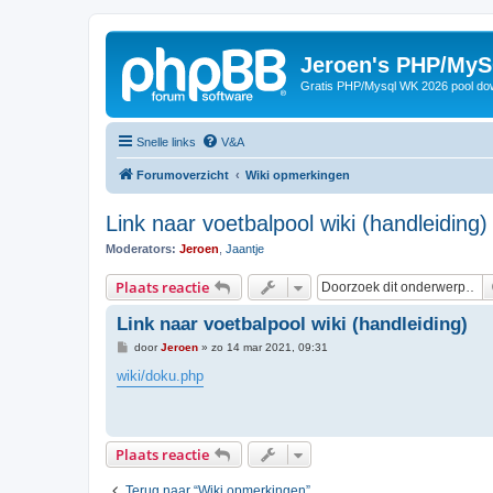
Jeroen's PHP/MyS
Gratis PHP/Mysql WK 2026 pool do
Snelle links
V&A
Forumoverzicht
Wiki opmerkingen
Link naar voetbalpool wiki (handleiding)
Moderators:
Jeroen
,
Jaantje
Plaats reactie
Link naar voetbalpool wiki (handleiding)
B
door
Jeroen
»
zo 14 mar 2021, 09:31
e
r
wiki/doku.php
i
c
h
t
Plaats reactie
Terug naar “Wiki opmerkingen”