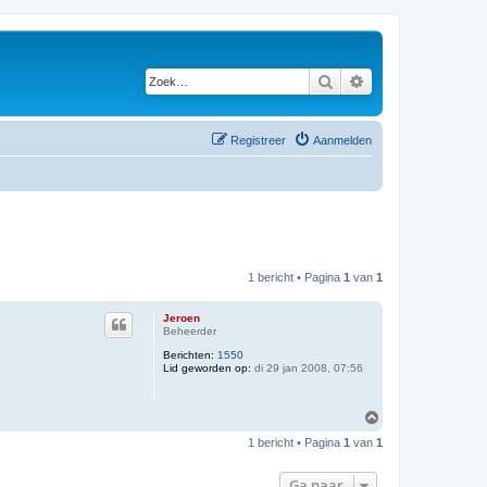
Zoek
Uitgebreid zoeken
Registreer
Aanmelden
1 bericht • Pagina
1
van
1
Jeroen
Beheerder
Berichten:
1550
Lid geworden op:
di 29 jan 2008, 07:56
O
m
1 bericht • Pagina
1
van
1
h
o
o
Ga naar