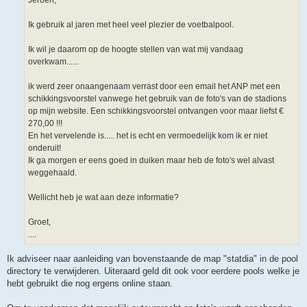
Ik gebruik al jaren met heel veel plezier de voetbalpool.
Ik wil je daarom op de hoogte stellen van wat mij vandaag
overkwam......
ik werd zeer onaangenaam verrast door een email het ANP met een
schikkingsvoorstel vanwege het gebruik van de foto's van de stadions
op mijn website. Een schikkingsvoorstel ontvangen voor maar liefst €
270,00 !!!
En het vervelende is..... het is echt en vermoedelijk kom ik er niet
onderuit!
Ik ga morgen er eens goed in duiken maar heb de foto's wel alvast
weggehaald.
Wellicht heb je wat aan deze informatie?
Groet,
....
Ik adviseer naar aanleiding van bovenstaande de map "statdia" in de pool
directory te verwijderen. Uiteraard geld dit ook voor eerdere pools welke je
hebt gebruikt die nog ergens online staan.