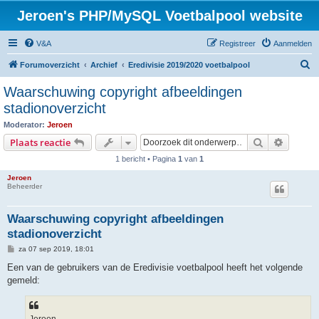
Jeroen's PHP/MySQL Voetbalpool website
V&A
Registreer
Aanmelden
Z
Forumoverzicht
Archief
Eredivisie 2019/2020 voetbalpool
o
Waarschuwing copyright afbeeldingen
e
stadionoverzicht
k
Moderator:
Jeroen
Zoek
Uitgebr
Plaats reactie
1 bericht • Pagina
1
van
1
Jeroen
Beheerder
Waarschuwing copyright afbeeldingen
stadionoverzicht
B
za 07 sep 2019, 18:01
e
r
Een van de gebruikers van de Eredivisie voetbalpool heeft het volgende
i
gemeld:
c
h
t
Jeroen,