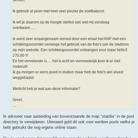
Ik gebruik al jaren met heel veel plezier de voetbalpool.
Ik wil je daarom op de hoogte stellen van wat mij vandaag
overkwam......
ik werd zeer onaangenaam verrast door een email het ANP met een
schikkingsvoorstel vanwege het gebruik van de foto's van de stadions
op mijn website. Een schikkingsvoorstel ontvangen voor maar liefst €
270,00 !!!
En het vervelende is..... het is echt en vermoedelijk kom ik er niet
onderuit!
Ik ga morgen er eens goed in duiken maar heb de foto's wel alvast
weggehaald.
Wellicht heb je wat aan deze informatie?
Groet,
....
Ik adviseer naar aanleiding van bovenstaande de map "statdia" in de pool
directory te verwijderen. Uiteraard geld dit ook voor eerdere pools welke je
hebt gebruikt die nog ergens online staan.