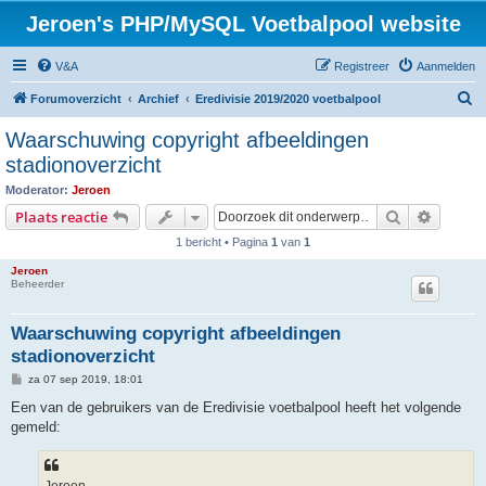
Jeroen's PHP/MySQL Voetbalpool website
V&A
Registreer
Aanmelden
Z
Forumoverzicht
Archief
Eredivisie 2019/2020 voetbalpool
o
Waarschuwing copyright afbeeldingen
e
stadionoverzicht
k
Moderator:
Jeroen
Zoek
Uitgebr
Plaats reactie
1 bericht • Pagina
1
van
1
Jeroen
Beheerder
Waarschuwing copyright afbeeldingen
stadionoverzicht
B
za 07 sep 2019, 18:01
e
r
Een van de gebruikers van de Eredivisie voetbalpool heeft het volgende
i
gemeld:
c
h
t
Jeroen,