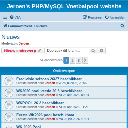
Jeroen's PHP/MySQL Voetbalpool website
V&A
Registreer
Aanmelden
Z
Forumoverzicht
Nieuws
o
Nieuws
e
Moderator:
Jeroen
k
Zoek
Uitgebreid z
Nieuw onderwerp
1
2
3
Volgende
54 onderwerpen
Onderwerpen
Eredivisie seizoen 26/27 beschikbaar
Laatste bericht door
Jeroen
«
vr 24 jul 2026, 20:56
WK2026 pool versie 26.3 beschikbaar
Laatste bericht door
Jeroen
«
za 25 apr 2026, 09:24
WKPOOL 26.2 beschikbaar
Laatste bericht door
Jeroen
«
za 04 apr 2026, 11:21
Eerste WK2026 pool beschikbaar
Laatste bericht door
Jeroen
«
ma 26 jan 2026, 07:21
WK 2026 Pool