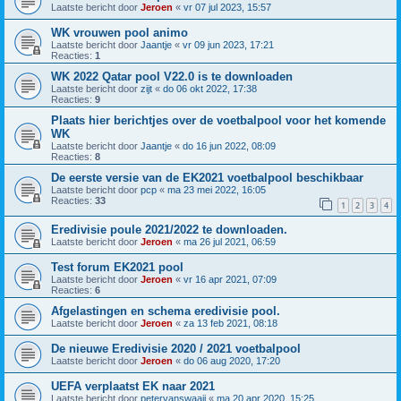
Laatste bericht door
Jeroen
«
vr 07 jul 2023, 15:57
WK vrouwen pool animo
Laatste bericht door
Jaantje
«
vr 09 jun 2023, 17:21
Reacties:
1
WK 2022 Qatar pool V22.0 is te downloaden
Laatste bericht door
zijt
«
do 06 okt 2022, 17:38
Reacties:
9
Plaats hier berichtjes over de voetbalpool voor het komende
WK
Laatste bericht door
Jaantje
«
do 16 jun 2022, 08:09
Reacties:
8
De eerste versie van de EK2021 voetbalpool beschikbaar
Laatste bericht door
pcp
«
ma 23 mei 2022, 16:05
Reacties:
33
1
2
3
4
Eredivisie poule 2021/2022 te downloaden.
Laatste bericht door
Jeroen
«
ma 26 jul 2021, 06:59
Test forum EK2021 pool
Laatste bericht door
Jeroen
«
vr 16 apr 2021, 07:09
Reacties:
6
Afgelastingen en schema eredivisie pool.
Laatste bericht door
Jeroen
«
za 13 feb 2021, 08:18
De nieuwe Eredivisie 2020 / 2021 voetbalpool
Laatste bericht door
Jeroen
«
do 06 aug 2020, 17:20
UEFA verplaatst EK naar 2021
Laatste bericht door
petervanswaaij
«
ma 20 apr 2020, 15:25