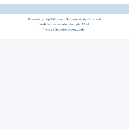
Powered by
phpBB
® Forum Software © phpBB Limited
Nederlandse vertaling door
phpBB.nl
.
Privacy
|
Gebruikersvoorwaarden