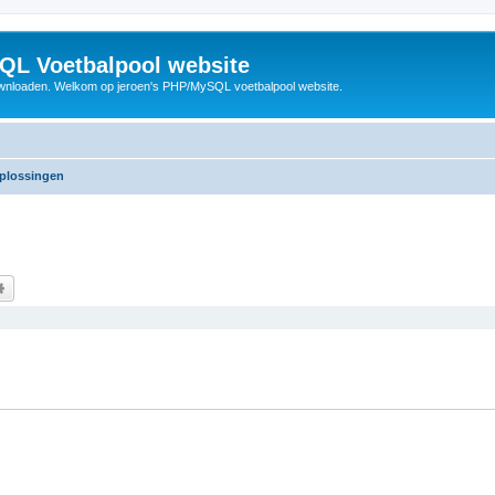
QL Voetbalpool website
wnloaden. Welkom op jeroen's PHP/MySQL voetbalpool website.
oplossingen
k
Uitgebreid zoeken