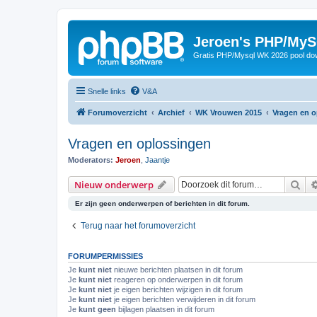
Jeroen's PHP/MyS
Gratis PHP/Mysql WK 2026 pool do
Snelle links
V&A
Forumoverzicht
Archief
WK Vrouwen 2015
Vragen en 
Vragen en oplossingen
Moderators:
Jeroen
,
Jaantje
Zoe
Nieuw onderwerp
Er zijn geen onderwerpen of berichten in dit forum.
Terug naar het forumoverzicht
FORUMPERMISSIES
Je
kunt niet
nieuwe berichten plaatsen in dit forum
Je
kunt niet
reageren op onderwerpen in dit forum
Je
kunt niet
je eigen berichten wijzigen in dit forum
Je
kunt niet
je eigen berichten verwijderen in dit forum
Je
kunt geen
bijlagen plaatsen in dit forum