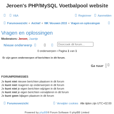
Jeroen's PHP/MySQL Voetbalpool website
V&A
Registreer
Aanmelden
Z
Forumoverzicht
Archief
WK Vrouwen 2015
Vragen en oplossingen
o
Vragen en oplossingen
e
Moderators:
Jeroen
,
Jaantje
k
Zoek
Uitgebreid zoeken
Nieuw onderwerp
0 onderwerpen • Pagina
1
van
1
Er zijn geen onderwerpen of berichten in dit forum.
Ga naar
FORUMPERMISSIES
Je
kunt niet
nieuwe berichten plaatsen in dit forum
Je
kunt niet
reageren op onderwerpen in dit forum
Je
kunt niet
je eigen berichten wijzigen in dit forum
Je
kunt niet
je eigen berichten verwijderen in dit forum
Je
kunt geen
bijlagen plaatsen in dit forum
Forumoverzicht
Verwijder cookies
Alle tijden zijn
UTC+02:00
Powered by
phpBB
® Forum Software © phpBB Limited