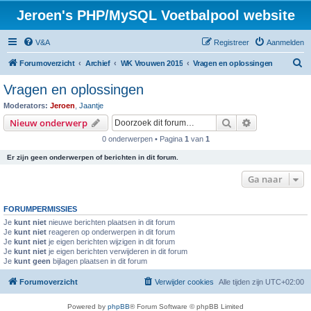
Jeroen's PHP/MySQL Voetbalpool website
V&A
Registreer
Aanmelden
Z
Forumoverzicht
Archief
WK Vrouwen 2015
Vragen en oplossingen
o
Vragen en oplossingen
e
Moderators:
Jeroen
,
Jaantje
k
Zoek
Uitgebreid z
Nieuw onderwerp
0 onderwerpen • Pagina
1
van
1
Er zijn geen onderwerpen of berichten in dit forum.
Ga naar
FORUMPERMISSIES
Je
kunt niet
nieuwe berichten plaatsen in dit forum
Je
kunt niet
reageren op onderwerpen in dit forum
Je
kunt niet
je eigen berichten wijzigen in dit forum
Je
kunt niet
je eigen berichten verwijderen in dit forum
Je
kunt geen
bijlagen plaatsen in dit forum
Forumoverzicht
Verwijder cookies
Alle tijden zijn
UTC+02:00
Powered by
phpBB
® Forum Software © phpBB Limited