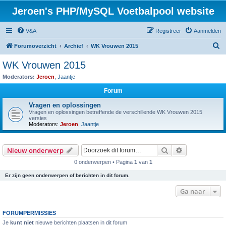
Jeroen's PHP/MySQL Voetbalpool website
V&A
Registreer
Aanmelden
Z
Forumoverzicht
Archief
WK Vrouwen 2015
o
WK Vrouwen 2015
e
Moderators:
Jeroen
,
Jaantje
k
Forum
Vragen en oplossingen
Vragen en oplossingen betreffende de verschillende WK Vrouwen 2015
versies
Moderators:
Jeroen
,
Jaantje
Zoek
Uitgebreid z
Nieuw onderwerp
0 onderwerpen • Pagina
1
van
1
Er zijn geen onderwerpen of berichten in dit forum.
Ga naar
FORUMPERMISSIES
Je
kunt niet
nieuwe berichten plaatsen in dit forum