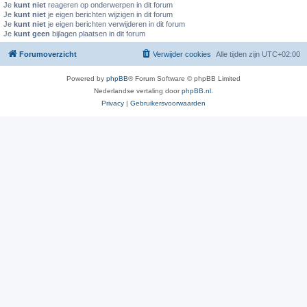
Je
kunt niet
reageren op onderwerpen in dit forum
Je
kunt niet
je eigen berichten wijzigen in dit forum
Je
kunt niet
je eigen berichten verwijderen in dit forum
Je
kunt geen
bijlagen plaatsen in dit forum
Forumoverzicht
Verwijder cookies
Alle tijden zijn
UTC+02:00
Powered by
phpBB
® Forum Software © phpBB Limited
Nederlandse vertaling door
phpBB.nl
.
Privacy
|
Gebruikersvoorwaarden