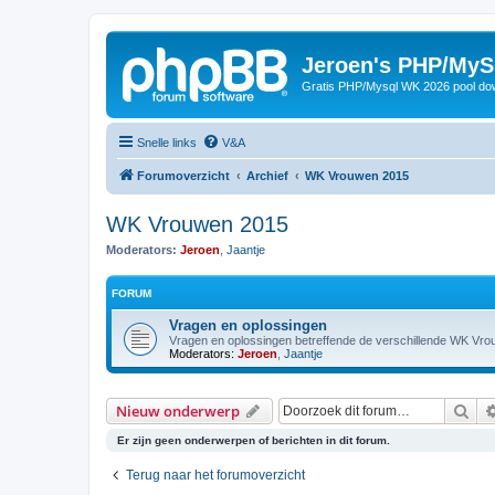
Jeroen's PHP/MyS
Gratis PHP/Mysql WK 2026 pool do
Snelle links
V&A
Forumoverzicht
Archief
WK Vrouwen 2015
WK Vrouwen 2015
Moderators:
Jeroen
,
Jaantje
FORUM
Vragen en oplossingen
Vragen en oplossingen betreffende de verschillende WK Vr
Moderators:
Jeroen
,
Jaantje
Zoe
Nieuw onderwerp
Er zijn geen onderwerpen of berichten in dit forum.
Terug naar het forumoverzicht