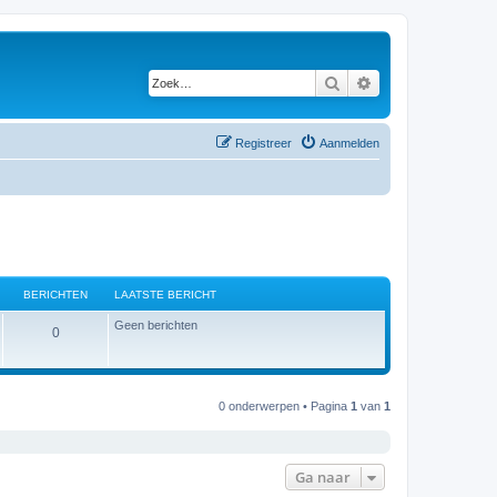
Zoek
Uitgebreid zoeken
Registreer
Aanmelden
BERICHTEN
LAATSTE BERICHT
Geen berichten
B
0
e
r
0 onderwerpen • Pagina
1
van
1
i
c
Ga naar
h