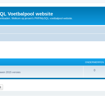
QL Voetbalpool website
wnloaden. Welkom op jeroen's PHP/MySQL voetbalpool website.
ONDERWERPEN
O
0
ouwen 2015 versies
n
d
k
Uitgebreid zoeken
e
r
w