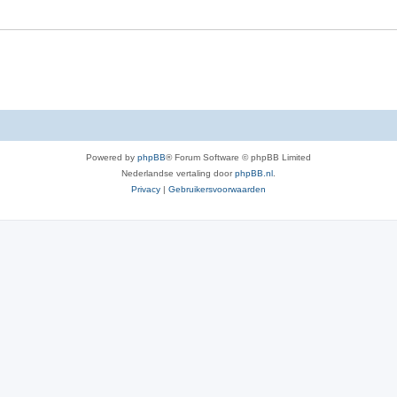
e
r
p
e
n
Powered by
phpBB
® Forum Software © phpBB Limited
Nederlandse vertaling door
phpBB.nl
.
Privacy
|
Gebruikersvoorwaarden