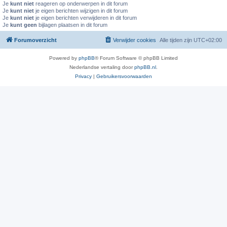
Je
kunt niet
reageren op onderwerpen in dit forum
Je
kunt niet
je eigen berichten wijzigen in dit forum
Je
kunt niet
je eigen berichten verwijderen in dit forum
Je
kunt geen
bijlagen plaatsen in dit forum
Forumoverzicht
Verwijder cookies
Alle tijden zijn
UTC+02:00
Powered by
phpBB
® Forum Software © phpBB Limited
Nederlandse vertaling door
phpBB.nl
.
Privacy
|
Gebruikersvoorwaarden