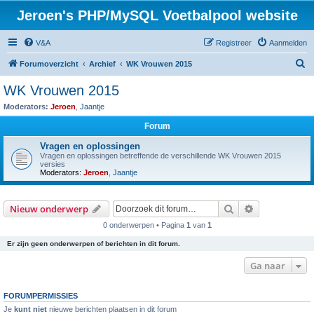
Jeroen's PHP/MySQL Voetbalpool website
V&A
Registreer
Aanmelden
Z
Forumoverzicht
Archief
WK Vrouwen 2015
o
WK Vrouwen 2015
e
Moderators:
Jeroen
,
Jaantje
k
Forum
Vragen en oplossingen
Vragen en oplossingen betreffende de verschillende WK Vrouwen 2015
versies
Moderators:
Jeroen
,
Jaantje
Zoek
Uitgebreid z
Nieuw onderwerp
0 onderwerpen • Pagina
1
van
1
Er zijn geen onderwerpen of berichten in dit forum.
Ga naar
FORUMPERMISSIES
Je
kunt niet
nieuwe berichten plaatsen in dit forum