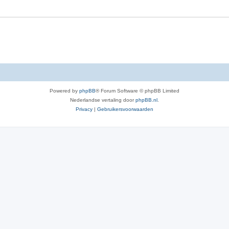
e
r
p
e
n
Powered by
phpBB
® Forum Software © phpBB Limited
Nederlandse vertaling door
phpBB.nl
.
Privacy
|
Gebruikersvoorwaarden