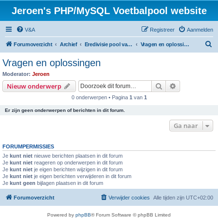
Jeroen's PHP/MySQL Voetbalpool website
V&A
Registreer
Aanmelden
Z
Forumoverzicht
Archief
Eredivisie pool variant seizoen 2014 / 2015
Vragen en oplossingen
o
Vragen en oplossingen
e
Moderator:
Jeroen
k
Zoek
Uitgebreid z
Nieuw onderwerp
0 onderwerpen • Pagina
1
van
1
Er zijn geen onderwerpen of berichten in dit forum.
Ga naar
FORUMPERMISSIES
Je
kunt niet
nieuwe berichten plaatsen in dit forum
Je
kunt niet
reageren op onderwerpen in dit forum
Je
kunt niet
je eigen berichten wijzigen in dit forum
Je
kunt niet
je eigen berichten verwijderen in dit forum
Je
kunt geen
bijlagen plaatsen in dit forum
Forumoverzicht
Verwijder cookies
Alle tijden zijn
UTC+02:00
Powered by
phpBB
® Forum Software © phpBB Limited