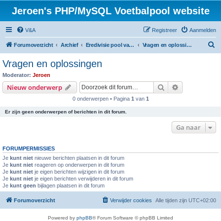
Jeroen's PHP/MySQL Voetbalpool website
V&A
Registreer
Aanmelden
Z
Forumoverzicht
Archief
Eredivisie pool variant seizoen 2014 / 2015
Vragen en oplossingen
o
Vragen en oplossingen
e
Moderator:
Jeroen
k
Zoek
Uitgebreid z
Nieuw onderwerp
0 onderwerpen • Pagina
1
van
1
Er zijn geen onderwerpen of berichten in dit forum.
Ga naar
FORUMPERMISSIES
Je
kunt niet
nieuwe berichten plaatsen in dit forum
Je
kunt niet
reageren op onderwerpen in dit forum
Je
kunt niet
je eigen berichten wijzigen in dit forum
Je
kunt niet
je eigen berichten verwijderen in dit forum
Je
kunt geen
bijlagen plaatsen in dit forum
Forumoverzicht
Verwijder cookies
Alle tijden zijn
UTC+02:00
Powered by
phpBB
® Forum Software © phpBB Limited