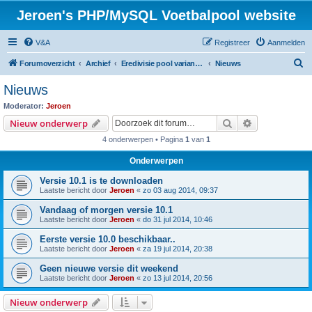
Jeroen's PHP/MySQL Voetbalpool website
V&A
Registreer
Aanmelden
Z
Forumoverzicht
Archief
Eredivisie pool variant seizoen 2014 / 2015
Nieuws
o
Nieuws
e
Moderator:
Jeroen
k
Zoek
Uitgebreid z
Nieuw onderwerp
4 onderwerpen • Pagina
1
van
1
Onderwerpen
Versie 10.1 is te downloaden
Laatste bericht door
Jeroen
«
zo 03 aug 2014, 09:37
Vandaag of morgen versie 10.1
Laatste bericht door
Jeroen
«
do 31 jul 2014, 10:46
Eerste versie 10.0 beschikbaar..
Laatste bericht door
Jeroen
«
za 19 jul 2014, 20:38
Geen nieuwe versie dit weekend
Laatste bericht door
Jeroen
«
zo 13 jul 2014, 20:56
Nieuw onderwerp