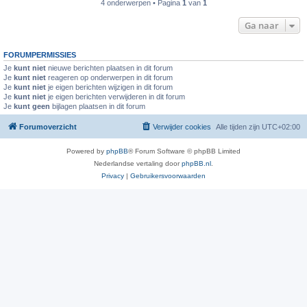
4 onderwerpen • Pagina
1
van
1
Ga naar
FORUMPERMISSIES
Je
kunt niet
nieuwe berichten plaatsen in dit forum
Je
kunt niet
reageren op onderwerpen in dit forum
Je
kunt niet
je eigen berichten wijzigen in dit forum
Je
kunt niet
je eigen berichten verwijderen in dit forum
Je
kunt geen
bijlagen plaatsen in dit forum
Forumoverzicht
Verwijder cookies
Alle tijden zijn
UTC+02:00
Powered by
phpBB
® Forum Software © phpBB Limited
Nederlandse vertaling door
phpBB.nl
.
Privacy
|
Gebruikersvoorwaarden