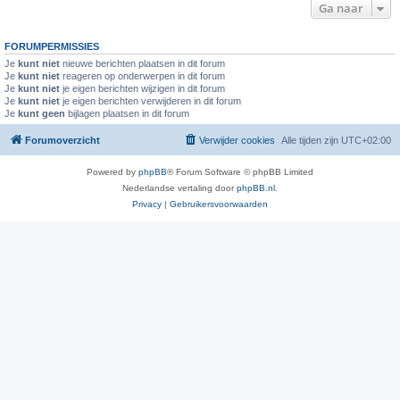
Ga naar
FORUMPERMISSIES
Je
kunt niet
nieuwe berichten plaatsen in dit forum
Je
kunt niet
reageren op onderwerpen in dit forum
Je
kunt niet
je eigen berichten wijzigen in dit forum
Je
kunt niet
je eigen berichten verwijderen in dit forum
Je
kunt geen
bijlagen plaatsen in dit forum
Forumoverzicht
Verwijder cookies
Alle tijden zijn
UTC+02:00
Powered by
phpBB
® Forum Software © phpBB Limited
Nederlandse vertaling door
phpBB.nl
.
Privacy
|
Gebruikersvoorwaarden