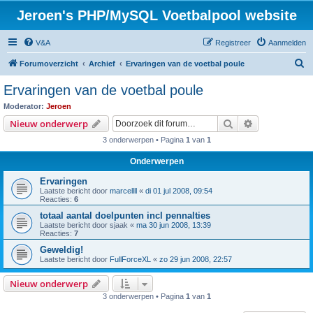
Jeroen's PHP/MySQL Voetbalpool website
V&A
Registreer
Aanmelden
Z
Forumoverzicht
Archief
Ervaringen van de voetbal poule
o
Ervaringen van de voetbal poule
e
Moderator:
Jeroen
k
Zoek
Uitgebreid z
Nieuw onderwerp
3 onderwerpen • Pagina
1
van
1
Onderwerpen
Ervaringen
Laatste bericht door
marcellll
«
di 01 jul 2008, 09:54
Reacties:
6
totaal aantal doelpunten incl pennalties
Laatste bericht door
sjaak
«
ma 30 jun 2008, 13:39
Reacties:
7
Geweldig!
Laatste bericht door
FullForceXL
«
zo 29 jun 2008, 22:57
Nieuw onderwerp
3 onderwerpen • Pagina
1
van
1