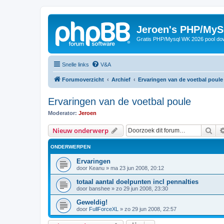
Jeroen's PHP/MyS
Gratis PHP/Mysql WK 2026 pool do
Snelle links
V&A
Forumoverzicht
Archief
Ervaringen van de voetbal poule
Ervaringen van de voetbal poule
Moderator:
Jeroen
Zoe
Nieuw onderwerp
ONDERWERPEN
Ervaringen
door
Keanu
»
ma 23 jun 2008, 20:12
totaal aantal doelpunten incl pennalties
door
banshee
»
zo 29 jun 2008, 23:30
Geweldig!
door
FullForceXL
»
zo 29 jun 2008, 22:57