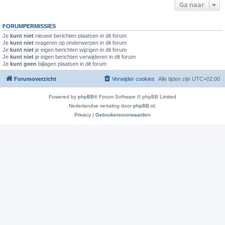
Ga naar
FORUMPERMISSIES
Je
kunt niet
nieuwe berichten plaatsen in dit forum
Je
kunt niet
reageren op onderwerpen in dit forum
Je
kunt niet
je eigen berichten wijzigen in dit forum
Je
kunt niet
je eigen berichten verwijderen in dit forum
Je
kunt geen
bijlagen plaatsen in dit forum
Forumoverzicht
Verwijder cookies
Alle tijden zijn
UTC+02:00
Powered by
phpBB
® Forum Software © phpBB Limited
Nederlandse vertaling door
phpBB.nl
.
Privacy
|
Gebruikersvoorwaarden