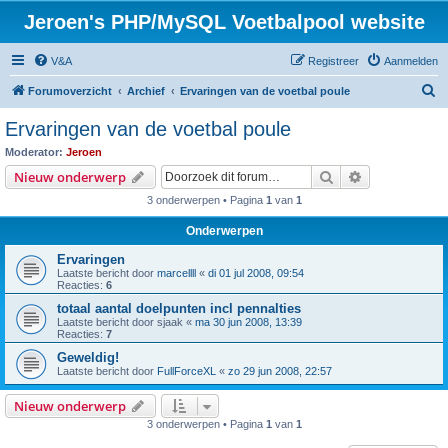
Jeroen's PHP/MySQL Voetbalpool website
V&A
Registreer
Aanmelden
Z
Forumoverzicht
Archief
Ervaringen van de voetbal poule
o
Ervaringen van de voetbal poule
e
Moderator:
Jeroen
k
Zoek
Uitgebreid z
Nieuw onderwerp
3 onderwerpen • Pagina
1
van
1
Onderwerpen
Ervaringen
Laatste bericht door
marcellll
«
di 01 jul 2008, 09:54
Reacties:
6
totaal aantal doelpunten incl pennalties
Laatste bericht door
sjaak
«
ma 30 jun 2008, 13:39
Reacties:
7
Geweldig!
Laatste bericht door
FullForceXL
«
zo 29 jun 2008, 22:57
Nieuw onderwerp
3 onderwerpen • Pagina
1
van
1