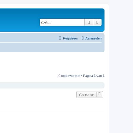
Zoek
Uitgebreid zoeken
Registreer
Aanmelden
0 onderwerpen • Pagina
1
van
1
Ga naar