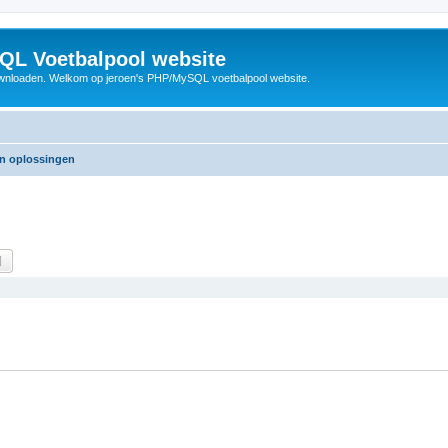
QL Voetbalpool website
wnloaden. Welkom op jeroen's PHP/MySQL voetbalpool website.
en oplossingen
k
Uitgebreid zoeken