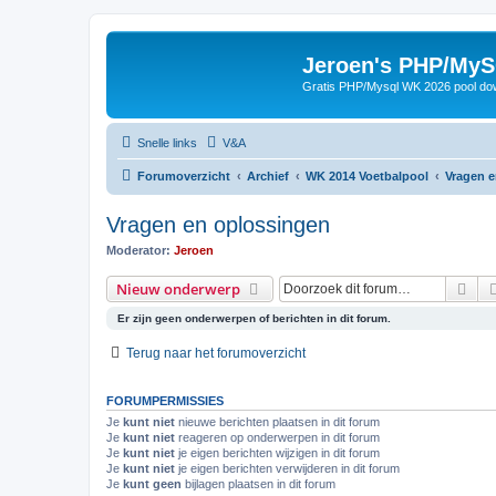
Jeroen's PHP/MyS
Gratis PHP/Mysql WK 2026 pool do
Snelle links
V&A
Forumoverzicht
Archief
WK 2014 Voetbalpool
Vragen 
Vragen en oplossingen
Moderator:
Jeroen
Zoe
Nieuw onderwerp
Er zijn geen onderwerpen of berichten in dit forum.
Terug naar het forumoverzicht
FORUMPERMISSIES
Je
kunt niet
nieuwe berichten plaatsen in dit forum
Je
kunt niet
reageren op onderwerpen in dit forum
Je
kunt niet
je eigen berichten wijzigen in dit forum
Je
kunt niet
je eigen berichten verwijderen in dit forum
Je
kunt geen
bijlagen plaatsen in dit forum