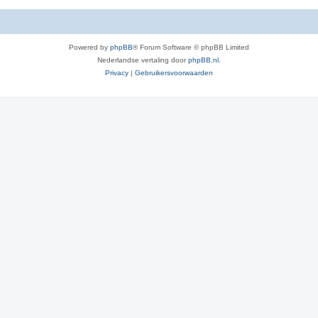
Powered by
phpBB
® Forum Software © phpBB Limited
Nederlandse vertaling door
phpBB.nl
.
Privacy
|
Gebruikersvoorwaarden