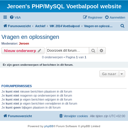
Jeroen's PHP/MySQL Voetbalpool website
V&A
Registreer
Aanmelden
Z
Forumoverzicht
Archief
WK 2014 Voetbalpool
Vragen en oplossingen
o
Vragen en oplossingen
e
Moderator:
Jeroen
k
Zoek
Uitgebreid z
Nieuw onderwerp
0 onderwerpen • Pagina
1
van
1
Er zijn geen onderwerpen of berichten in dit forum.
Ga naar
FORUMPERMISSIES
Je
kunt niet
nieuwe berichten plaatsen in dit forum
Je
kunt niet
reageren op onderwerpen in dit forum
Je
kunt niet
je eigen berichten wijzigen in dit forum
Je
kunt niet
je eigen berichten verwijderen in dit forum
Je
kunt geen
bijlagen plaatsen in dit forum
Forumoverzicht
Verwijder cookies
Alle tijden zijn
UTC+02:00
Powered by
phpBB
® Forum Software © phpBB Limited