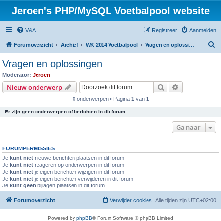
Jeroen's PHP/MySQL Voetbalpool website
V&A
Registreer
Aanmelden
Z
Forumoverzicht
Archief
WK 2014 Voetbalpool
Vragen en oplossingen
o
Vragen en oplossingen
e
Moderator:
Jeroen
k
Zoek
Uitgebreid z
Nieuw onderwerp
0 onderwerpen • Pagina
1
van
1
Er zijn geen onderwerpen of berichten in dit forum.
Ga naar
FORUMPERMISSIES
Je
kunt niet
nieuwe berichten plaatsen in dit forum
Je
kunt niet
reageren op onderwerpen in dit forum
Je
kunt niet
je eigen berichten wijzigen in dit forum
Je
kunt niet
je eigen berichten verwijderen in dit forum
Je
kunt geen
bijlagen plaatsen in dit forum
Forumoverzicht
Verwijder cookies
Alle tijden zijn
UTC+02:00
Powered by
phpBB
® Forum Software © phpBB Limited