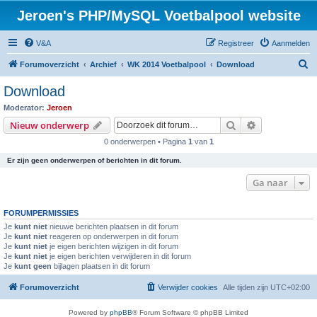
Jeroen's PHP/MySQL Voetbalpool website
V&A
Registreer
Aanmelden
Z
Forumoverzicht
Archief
WK 2014 Voetbalpool
Download
o
Download
e
Moderator:
Jeroen
k
Zoek
Uitgebreid z
Nieuw onderwerp
0 onderwerpen • Pagina
1
van
1
Er zijn geen onderwerpen of berichten in dit forum.
Ga naar
FORUMPERMISSIES
Je
kunt niet
nieuwe berichten plaatsen in dit forum
Je
kunt niet
reageren op onderwerpen in dit forum
Je
kunt niet
je eigen berichten wijzigen in dit forum
Je
kunt niet
je eigen berichten verwijderen in dit forum
Je
kunt geen
bijlagen plaatsen in dit forum
Forumoverzicht
Verwijder cookies
Alle tijden zijn
UTC+02:00
Powered by
phpBB
® Forum Software © phpBB Limited