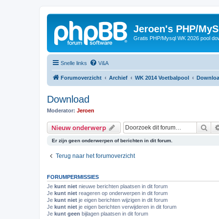
Jeroen's PHP/MyS
Gratis PHP/Mysql WK 2026 pool do
Snelle links
V&A
Forumoverzicht
Archief
WK 2014 Voetbalpool
Downlo
Download
Moderator:
Jeroen
Zoe
Nieuw onderwerp
Er zijn geen onderwerpen of berichten in dit forum.
Terug naar het forumoverzicht
FORUMPERMISSIES
Je
kunt niet
nieuwe berichten plaatsen in dit forum
Je
kunt niet
reageren op onderwerpen in dit forum
Je
kunt niet
je eigen berichten wijzigen in dit forum
Je
kunt niet
je eigen berichten verwijderen in dit forum
Je
kunt geen
bijlagen plaatsen in dit forum