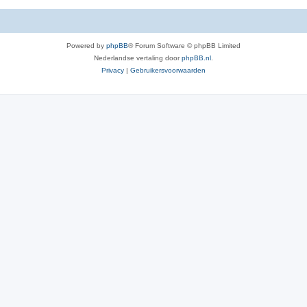
Powered by
phpBB
® Forum Software © phpBB Limited
Nederlandse vertaling door
phpBB.nl
.
Privacy
|
Gebruikersvoorwaarden