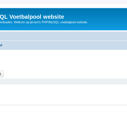
QL Voetbalpool website
wnloaden. Welkom op jeroen's PHP/MySQL voetbalpool website.
ad
k
Uitgebreid zoeken