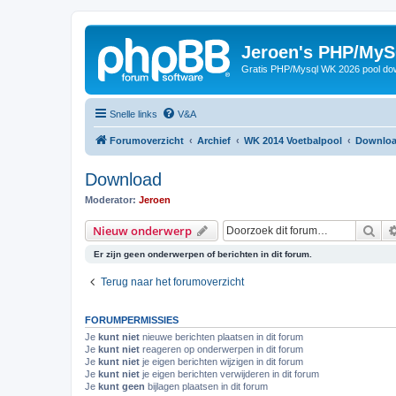
Jeroen's PHP/MyS
Gratis PHP/Mysql WK 2026 pool do
Snelle links
V&A
Forumoverzicht
Archief
WK 2014 Voetbalpool
Downlo
Download
Moderator:
Jeroen
Zoe
Nieuw onderwerp
Er zijn geen onderwerpen of berichten in dit forum.
Terug naar het forumoverzicht
FORUMPERMISSIES
Je
kunt niet
nieuwe berichten plaatsen in dit forum
Je
kunt niet
reageren op onderwerpen in dit forum
Je
kunt niet
je eigen berichten wijzigen in dit forum
Je
kunt niet
je eigen berichten verwijderen in dit forum
Je
kunt geen
bijlagen plaatsen in dit forum