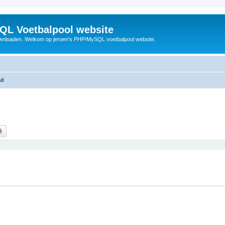
QL Voetbalpool website
wnloaden. Welkom op jeroen's PHP/MySQL voetbalpool website.
ad
k
Uitgebreid zoeken