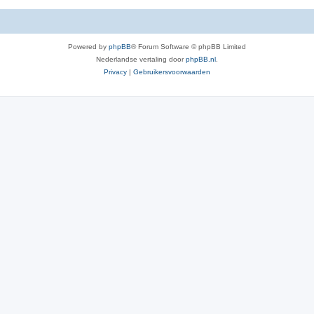
Powered by
phpBB
® Forum Software © phpBB Limited
Nederlandse vertaling door
phpBB.nl
.
Privacy
|
Gebruikersvoorwaarden