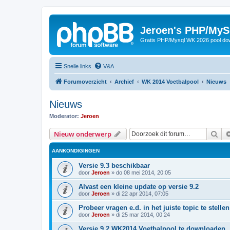
Jeroen's PHP/MyS
Gratis PHP/Mysql WK 2026 pool do
Snelle links
V&A
Forumoverzicht
Archief
WK 2014 Voetbalpool
Nieuws
Nieuws
Moderator:
Jeroen
Zoe
Nieuw onderwerp
AANKONDIGINGEN
Versie 9.3 beschikbaar
door
Jeroen
»
do 08 mei 2014, 20:05
Alvast een kleine update op versie 9.2
door
Jeroen
»
di 22 apr 2014, 07:05
Probeer vragen e.d. in het juiste topic te stellen
door
Jeroen
»
di 25 mar 2014, 00:24
Versie 9.2 WK2014 Voetbalpool te downloaden