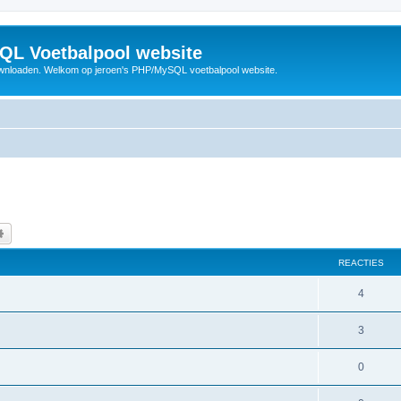
QL Voetbalpool website
wnloaden. Welkom op jeroen's PHP/MySQL voetbalpool website.
k
Uitgebreid zoeken
REACTIES
R
4
e
R
3
a
e
c
R
0
a
t
e
c