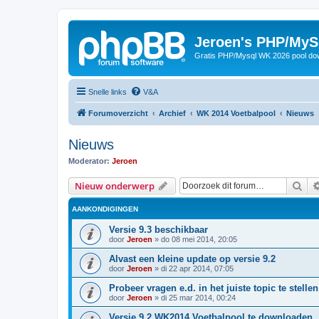
Jeroen's PHP/MyS
Gratis PHP/Mysql WK 2026 pool do
Snelle links
V&A
Forumoverzicht
Archief
WK 2014 Voetbalpool
Nieuws
Nieuws
Moderator:
Jeroen
Zoe
Nieuw onderwerp
AANKONDIGINGEN
Versie 9.3 beschikbaar
door
Jeroen
»
do 08 mei 2014, 20:05
Alvast een kleine update op versie 9.2
door
Jeroen
»
di 22 apr 2014, 07:05
Probeer vragen e.d. in het juiste topic te stellen
door
Jeroen
»
di 25 mar 2014, 00:24
Versie 9.2 WK2014 Voetbalpool te downloaden