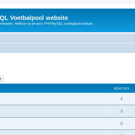
QL Voetbalpool website
wnloaden. Welkom op jeroen's PHP/MySQL voetbalpool website.
k
Uitgebreid zoeken
REACTIES
R
4
e
R
3
a
e
c
R
0
a
t
e
c