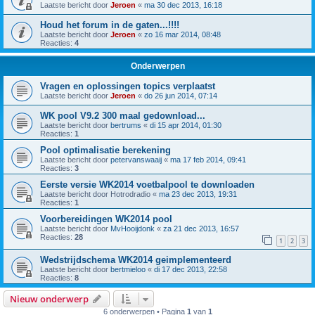
Laatste bericht door
Jeroen
«
ma 30 dec 2013, 16:18
Houd het forum in de gaten...!!!!
Laatste bericht door
Jeroen
«
zo 16 mar 2014, 08:48
Reacties:
4
Onderwerpen
Vragen en oplossingen topics verplaatst
Laatste bericht door
Jeroen
«
do 26 jun 2014, 07:14
WK pool V9.2 300 maal gedownload...
Laatste bericht door
bertrums
«
di 15 apr 2014, 01:30
Reacties:
1
Pool optimalisatie berekening
Laatste bericht door
petervanswaaij
«
ma 17 feb 2014, 09:41
Reacties:
3
Eerste versie WK2014 voetbalpool te downloaden
Laatste bericht door
Hotrodradio
«
ma 23 dec 2013, 19:31
Reacties:
1
Voorbereidingen WK2014 pool
Laatste bericht door
MvHooijdonk
«
za 21 dec 2013, 16:57
Reacties:
28
1
2
3
Wedstrijdschema WK2014 geimplementeerd
Laatste bericht door
bertmieloo
«
di 17 dec 2013, 22:58
Reacties:
8
Nieuw onderwerp
6 onderwerpen • Pagina
1
van
1