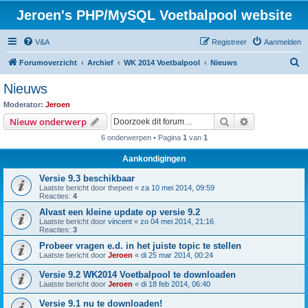
Jeroen's PHP/MySQL Voetbalpool website
V&A
Registreer
Aanmelden
Z
Forumoverzicht
Archief
WK 2014 Voetbalpool
Nieuws
o
Nieuws
e
Moderator:
Jeroen
k
Zoek
Uitgebreid z
Nieuw onderwerp
6 onderwerpen • Pagina
1
van
1
Aankondigingen
Versie 9.3 beschikbaar
Laatste bericht door
thepeet
«
za 10 mei 2014, 09:59
Reacties:
4
Alvast een kleine update op versie 9.2
Laatste bericht door
vincent
«
zo 04 mei 2014, 21:16
Reacties:
3
Probeer vragen e.d. in het juiste topic te stellen
Laatste bericht door
Jeroen
«
di 25 mar 2014, 00:24
Versie 9.2 WK2014 Voetbalpool te downloaden
Laatste bericht door
Jeroen
«
di 18 feb 2014, 06:40
Versie 9.1 nu te downloaden!