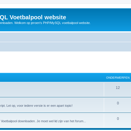
QL Voetbalpool website
wnloaden. Welkom op jeroen's PHP/MySQL voetbalpool website.
ONDERWERPEN
O
12
n
d
O
0
pt. Let op, voor iedere versie is er een apart topic!
e
n
r
d
O
0
oetbalpool downloaden. Je moet wel lid zijn van het forum...
w
e
n