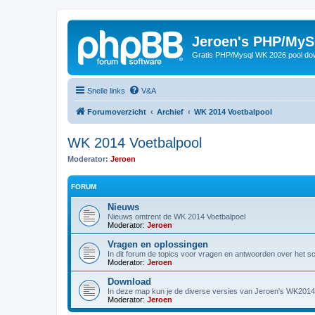
Jeroen's PHP/MyS
Gratis PHP/Mysql WK 2026 pool do
Snelle links
V&A
Forumoverzicht
Archief
WK 2014 Voetbalpool
WK 2014 Voetbalpool
Moderator:
Jeroen
FORUM
Nieuws
Nieuws omtrent de WK 2014 Voetbalpoel
Moderator:
Jeroen
Vragen en oplossingen
In dit forum de topics voor vragen en antwoorden over het scri
Moderator:
Jeroen
Download
In deze map kun je de diverse versies van Jeroen's WK2014 V
Moderator:
Jeroen