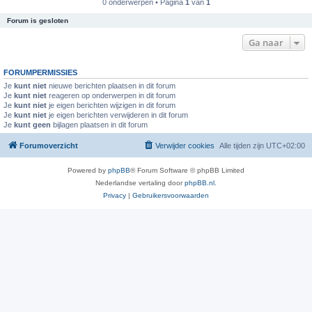
0 onderwerpen • Pagina
1
van
1
Forum is gesloten
Ga naar
FORUMPERMISSIES
Je
kunt niet
nieuwe berichten plaatsen in dit forum
Je
kunt niet
reageren op onderwerpen in dit forum
Je
kunt niet
je eigen berichten wijzigen in dit forum
Je
kunt niet
je eigen berichten verwijderen in dit forum
Je
kunt geen
bijlagen plaatsen in dit forum
Forumoverzicht
Verwijder cookies
Alle tijden zijn
UTC+02:00
Powered by
phpBB
® Forum Software © phpBB Limited
Nederlandse vertaling door
phpBB.nl
.
Privacy
|
Gebruikersvoorwaarden