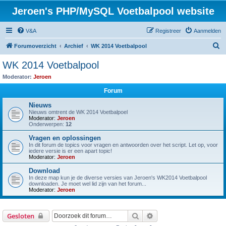
Jeroen's PHP/MySQL Voetbalpool website
V&A
Registreer
Aanmelden
Z
Forumoverzicht
Archief
WK 2014 Voetbalpool
o
WK 2014 Voetbalpool
e
Moderator:
Jeroen
k
Forum
Nieuws
Nieuws omtrent de WK 2014 Voetbalpoel
Moderator:
Jeroen
Onderwerpen:
12
Vragen en oplossingen
In dit forum de topics voor vragen en antwoorden over het script. Let op, voor
iedere versie is er een apart topic!
Moderator:
Jeroen
Download
In deze map kun je de diverse versies van Jeroen's WK2014 Voetbalpool
downloaden. Je moet wel lid zijn van het forum...
Moderator:
Jeroen
Zoek
Uitgebreid zoeken
Gesloten