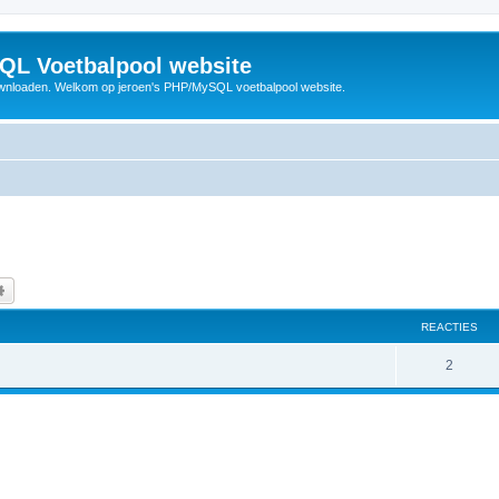
QL Voetbalpool website
wnloaden. Welkom op jeroen's PHP/MySQL voetbalpool website.
k
Uitgebreid zoeken
REACTIES
R
2
e
a
c
t