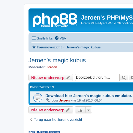
Jeroen's PHP/MyS
Gratis PHP/Mysql WK 2026 pool do
Snelle links
V&A
Forumoverzicht
Jeroen's magic kubus
Jeroen's magic kubus
Moderator:
Jeroen
Zoe
Nieuw onderwerp
ONDERWERPEN
Download hier Jeroen's magic kubus emulator.
door
Jeroen
»
vr 19 jul 2013, 06:54
Nieuw onderwerp
Terug naar het forumoverzicht
FORUMPERMISSIES