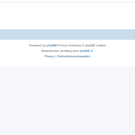
i
e
s
Powered by
phpBB
® Forum Software © phpBB Limited
Nederlandse vertaling door
phpBB.nl
.
Privacy
|
Gebruikersvoorwaarden