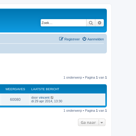
Zoek
Uitgebreid zoeken
Registreer
Aanmelden
1 onderwerp • Pagina
1
van
1
WEERGAVES
LAATSTE BERICHT
L
door
vincent
W
60080
a
di 29 apr 2014, 13:30
a
e
t
1 onderwerp • Pagina
1
van
1
s
e
t
e
Ga naar
r
b
e
r
g
i