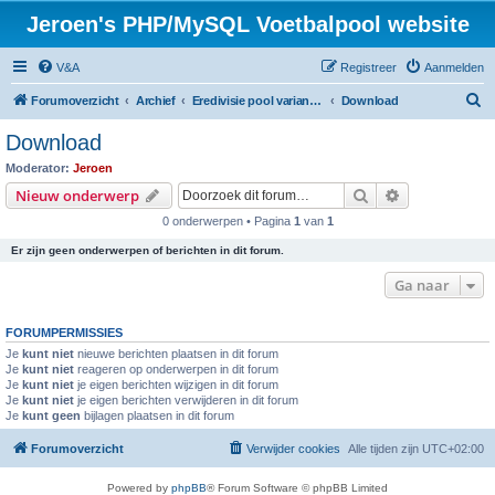
Jeroen's PHP/MySQL Voetbalpool website
V&A
Registreer
Aanmelden
Z
Forumoverzicht
Archief
Eredivisie pool variant seizoen 2013 / 2014
Download
o
Download
e
Moderator:
Jeroen
k
Zoek
Uitgebreid z
Nieuw onderwerp
0 onderwerpen • Pagina
1
van
1
Er zijn geen onderwerpen of berichten in dit forum.
Ga naar
FORUMPERMISSIES
Je
kunt niet
nieuwe berichten plaatsen in dit forum
Je
kunt niet
reageren op onderwerpen in dit forum
Je
kunt niet
je eigen berichten wijzigen in dit forum
Je
kunt niet
je eigen berichten verwijderen in dit forum
Je
kunt geen
bijlagen plaatsen in dit forum
Forumoverzicht
Verwijder cookies
Alle tijden zijn
UTC+02:00
Powered by
phpBB
® Forum Software © phpBB Limited