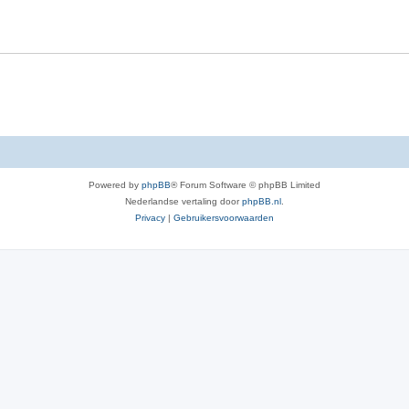
c
i
t
e
i
s
e
s
Powered by
phpBB
® Forum Software © phpBB Limited
Nederlandse vertaling door
phpBB.nl
.
Privacy
|
Gebruikersvoorwaarden