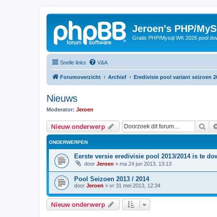
Jeroen's PHP/MyS
Gratis PHP/Mysql WK 2026 pool do
Snelle links
V&A
Forumoverzicht
Archief
Eredivisie pool variant seizoen 2
Nieuws
Moderator:
Jeroen
Zoe
Nieuw onderwerp
ONDERWERPEN
Eerste versie eredivisie pool 2013/2014 is te d
door
Jeroen
»
ma 24 jun 2013, 13:13
Pool Seizoen 2013 / 2014
door
Jeroen
»
vr 31 mei 2013, 12:34
Nieuw onderwerp