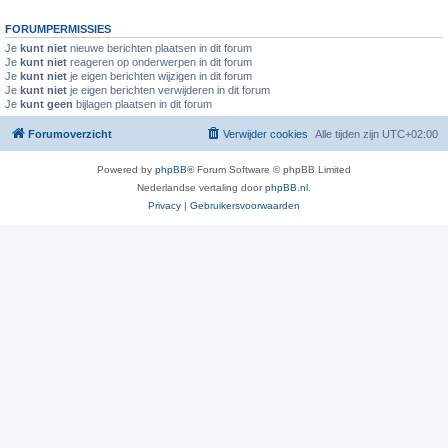
FORUMPERMISSIES
Je
kunt niet
nieuwe berichten plaatsen in dit forum
Je
kunt niet
reageren op onderwerpen in dit forum
Je
kunt niet
je eigen berichten wijzigen in dit forum
Je
kunt niet
je eigen berichten verwijderen in dit forum
Je
kunt geen
bijlagen plaatsen in dit forum
Forumoverzicht
Verwijder cookies
Alle tijden zijn
UTC+02:00
Powered by
phpBB
® Forum Software © phpBB Limited
Nederlandse vertaling door
phpBB.nl
.
Privacy
|
Gebruikersvoorwaarden