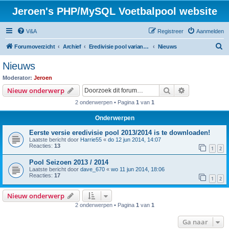
Jeroen's PHP/MySQL Voetbalpool website
V&A
Registreer
Aanmelden
Z
Forumoverzicht
Archief
Eredivisie pool variant seizoen 2013 / 2014
Nieuws
o
Nieuws
e
Moderator:
Jeroen
k
Zoek
Uitgebreid z
Nieuw onderwerp
2 onderwerpen • Pagina
1
van
1
Onderwerpen
Eerste versie eredivisie pool 2013/2014 is te downloaden!
Laatste bericht door
Harrie55
«
do 12 jun 2014, 14:07
Reacties:
13
1
2
Pool Seizoen 2013 / 2014
Laatste bericht door
dave_670
«
wo 11 jun 2014, 18:06
Reacties:
17
1
2
Nieuw onderwerp
2 onderwerpen • Pagina
1
van
1
Ga naar