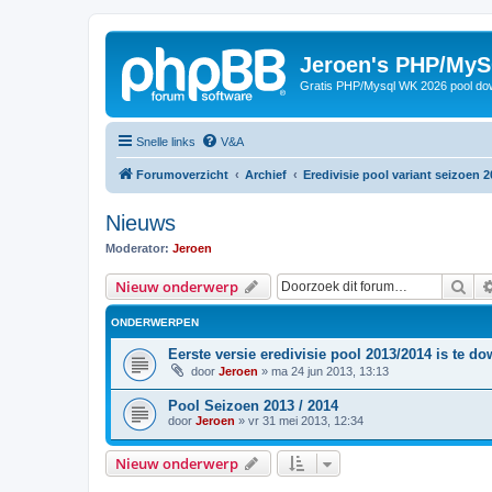
Jeroen's PHP/MyS
Gratis PHP/Mysql WK 2026 pool do
Snelle links
V&A
Forumoverzicht
Archief
Eredivisie pool variant seizoen 2
Nieuws
Moderator:
Jeroen
Zoe
Nieuw onderwerp
ONDERWERPEN
Eerste versie eredivisie pool 2013/2014 is te d
door
Jeroen
»
ma 24 jun 2013, 13:13
Pool Seizoen 2013 / 2014
door
Jeroen
»
vr 31 mei 2013, 12:34
Nieuw onderwerp