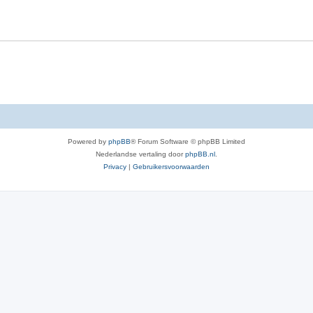
c
i
t
e
i
s
e
s
Powered by
phpBB
® Forum Software © phpBB Limited
Nederlandse vertaling door
phpBB.nl
.
Privacy
|
Gebruikersvoorwaarden