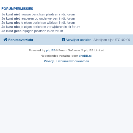
FORUMPERMISSIES
Je
kunt niet
nieuwe berichten plaatsen in dit forum
Je
kunt niet
reageren op onderwerpen in dit forum
Je
kunt niet
je eigen berichten wijzigen in dit forum
Je
kunt niet
je eigen berichten verwijderen in dit forum
Je
kunt geen
bijlagen plaatsen in dit forum
Forumoverzicht
Verwijder cookies
Alle tijden zijn
UTC+02:00
Powered by
phpBB
® Forum Software © phpBB Limited
Nederlandse vertaling door
phpBB.nl
.
Privacy
|
Gebruikersvoorwaarden