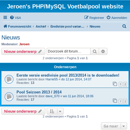
Jeroen's PHP/MySQL Voetbalpool website
V&A
Registreer
Aanmelden
Z
Forumoverzicht
Archief
Eredivisie pool variant seizoen 2013 / 2014
Nieuws
o
Nieuws
e
Moderator:
Jeroen
k
Zoek
Uitgebreid z
Nieuw onderwerp
2 onderwerpen • Pagina
1
van
1
Onderwerpen
Eerste versie eredivisie pool 2013/2014 is te downloaden!
Laatste bericht door
Harrie55
«
do 12 jun 2014, 14:07
Reacties:
13
1
2
Pool Seizoen 2013 / 2014
Laatste bericht door
dave_670
«
wo 11 jun 2014, 18:06
Reacties:
17
1
2
Nieuw onderwerp
2 onderwerpen • Pagina
1
van
1
Ga naar