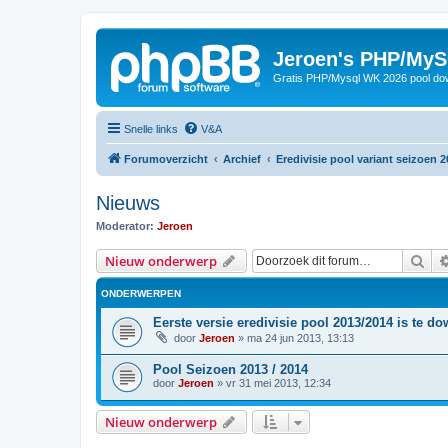
Jeroen's PHP/MyS
Gratis PHP/Mysql WK 2026 pool do
Snelle links
V&A
Forumoverzicht
Archief
Eredivisie pool variant seizoen 2
Nieuws
Moderator:
Jeroen
Zoe
Nieuw onderwerp
ONDERWERPEN
Eerste versie eredivisie pool 2013/2014 is te d
door
Jeroen
»
ma 24 jun 2013, 13:13
Pool Seizoen 2013 / 2014
door
Jeroen
»
vr 31 mei 2013, 12:34
Nieuw onderwerp