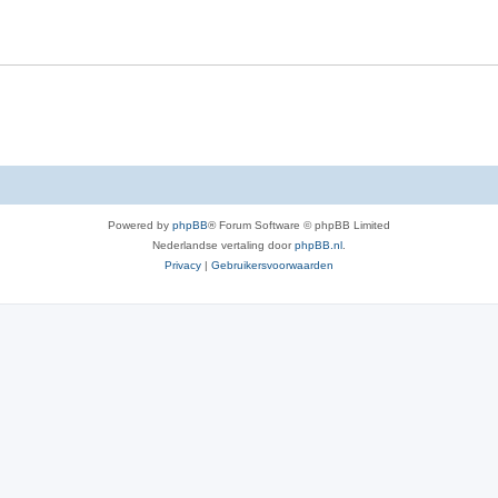
c
i
t
e
i
s
e
s
Powered by
phpBB
® Forum Software © phpBB Limited
Nederlandse vertaling door
phpBB.nl
.
Privacy
|
Gebruikersvoorwaarden