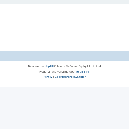
e
r
r
w
p
e
e
r
n
p
e
n
Powered by
phpBB
® Forum Software © phpBB Limited
Nederlandse vertaling door
phpBB.nl
.
Privacy
|
Gebruikersvoorwaarden