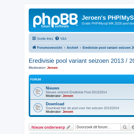
Jeroen's PHP/MyS
Gratis PHP/Mysql WK 2026 pool do
Snelle links
V&A
Forumoverzicht
Archief
Eredivisie pool variant seizoen 2
Eredivisie pool variant seizoen 2013 / 
Moderator:
Jeroen
FORUM
Nieuws
Nieuws omtrent Eredivisie Pool 2013/2014
Moderator:
Jeroen
Download
Download hier de pool voor het seizoen 2013/2014
Moderator:
Jeroen
Zoe
Nieuw onderwerp