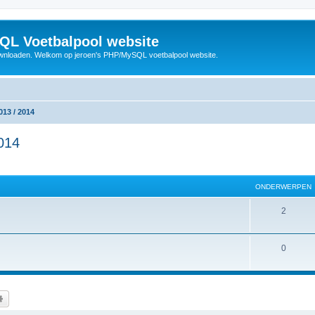
QL Voetbalpool website
wnloaden. Welkom op jeroen's PHP/MySQL voetbalpool website.
013 / 2014
2014
ONDERWERPEN
O
2
n
d
O
0
e
n
r
d
k
Uitgebreid zoeken
w
e