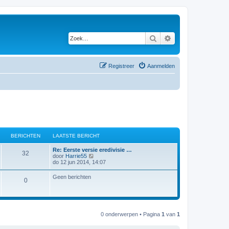
Zoek
Uitgebreid zoeken
Registreer
Aanmelden
BERICHTEN
LAATSTE BERICHT
L
Re: Eerste versie eredivisie …
B
32
a
B
door
Harrie55
a
e
do 12 jun 2014, 14:07
e
t
k
s
i
Geen berichten
r
B
0
t
j
e
k
i
b
l
e
e
a
r
a
c
r
i
t
0 onderwerpen • Pagina
1
van
1
c
s
h
i
h
t