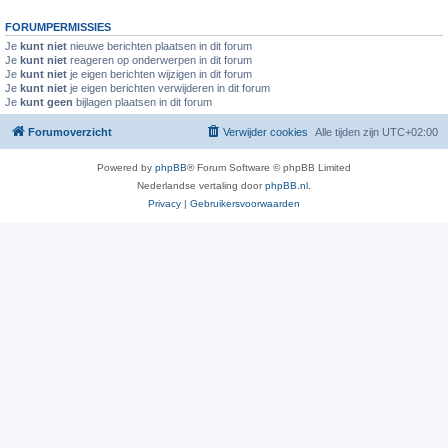
FORUMPERMISSIES
Je
kunt niet
nieuwe berichten plaatsen in dit forum
Je
kunt niet
reageren op onderwerpen in dit forum
Je
kunt niet
je eigen berichten wijzigen in dit forum
Je
kunt niet
je eigen berichten verwijderen in dit forum
Je
kunt geen
bijlagen plaatsen in dit forum
Forumoverzicht
Verwijder cookies
Alle tijden zijn
UTC+02:00
Powered by
phpBB
® Forum Software © phpBB Limited
Nederlandse vertaling door
phpBB.nl
.
Privacy
|
Gebruikersvoorwaarden