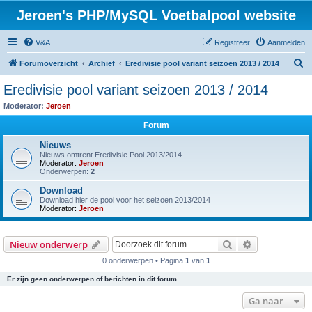
Jeroen's PHP/MySQL Voetbalpool website
V&A
Registreer
Aanmelden
Z
Forumoverzicht
Archief
Eredivisie pool variant seizoen 2013 / 2014
o
Eredivisie pool variant seizoen 2013 / 2014
e
Moderator:
Jeroen
k
Forum
Nieuws
Nieuws omtrent Eredivisie Pool 2013/2014
Moderator:
Jeroen
Onderwerpen:
2
Download
Download hier de pool voor het seizoen 2013/2014
Moderator:
Jeroen
Zoek
Uitgebreid z
Nieuw onderwerp
0 onderwerpen • Pagina
1
van
1
Er zijn geen onderwerpen of berichten in dit forum.
Ga naar