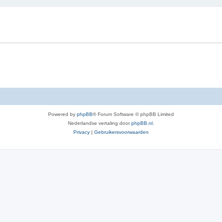
e
r
r
w
p
e
e
r
n
p
e
n
Powered by
phpBB
® Forum Software © phpBB Limited
Nederlandse vertaling door
phpBB.nl
.
Privacy
|
Gebruikersvoorwaarden