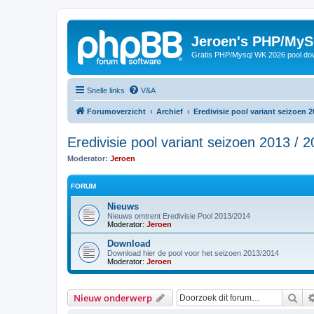
Jeroen's PHP/MyS
Gratis PHP/Mysql WK 2026 pool do
Snelle links
V&A
Forumoverzicht
Archief
Eredivisie pool variant seizoen 2
Eredivisie pool variant seizoen 2013 / 
Moderator:
Jeroen
FORUM
Nieuws
Nieuws omtrent Eredivisie Pool 2013/2014
Moderator:
Jeroen
Download
Download hier de pool voor het seizoen 2013/2014
Moderator:
Jeroen
Zoe
Nieuw onderwerp