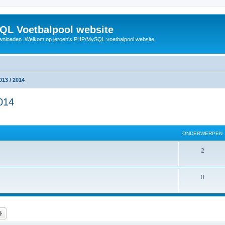
QL Voetbalpool website
wnloaden. Welkom op jeroen's PHP/MySQL voetbalpool website.
013 / 2014
2014
ONDERWERPEN
O
2
n
d
O
0
e
n
r
d
k
Uitgebreid zoeken
w
e