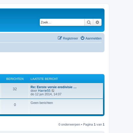
Zoek
Uitgebreid zoeken
Registreer
Aanmelden
BERICHTEN
LAATSTE BERICHT
L
Re: Eerste versie eredivisie …
B
32
a
B
door
Harrie55
a
e
do 12 jun 2014, 14:07
e
t
k
s
i
Geen berichten
r
B
0
t
j
e
k
i
b
l
e
e
a
r
a
c
r
i
t
0 onderwerpen • Pagina
1
van
1
c
s
h
i
h
t