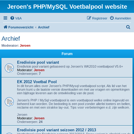
Jeroen's PHP/MySQL Voetbalpool website
V&A
Registreer
Aanmelden
Z
Forumoverzicht
Archief
o
Archief
e
Moderator:
Jeroen
k
Forum
Eredivisie pool variant
Eredivisie pool variant gebaseerd op Jeroen's WK2010 voetbalpool V5.6+
Moderator:
Jeroen
Onderwerpen:
7
EK 2012 Voetbal Pool
In dit forum alles over Jeroen's PHP/Mysql voetbalpool script. Als lid van het
forum kunt u de laatste versie downloaden en met uw vragen en opmerkingen
een bijdrage leveren aan de ontwikkeling van de pool.
Jeroen's PHP / MySql voetbalpool is een voetbalpool welke online ingevuld en
beheerd kan worden. De bedoeling is een pool zonder allerlei toeters en bellen,
reclame en met een strakke lay-out. Tips voor verbeteringen e.d. zijn welkom.
Jeroen
Moderator:
Jeroen
Onderwerpen:
24
Eredivisie pool variant seizoen 2012 / 2013
Voetbalpool voor Eredivisie seizoen 2012/2013. Deze variant is afgeleid van de