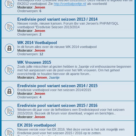
EK2012 voetbalpool. Zie
http://voetbalpoeltje.nl/
als voorbeeld
Moderator:
Jeroen
Onderwerpen:
6
Eredivisie pool variant seizoen 2013 / 2014
Nieuwe ronde, nieuwe kansen. Forum tbv van Jeroen's PHP/MYSQL
voetbalpool "Eredivisie Seizoen 2013/2014
Moderator:
Jeroen
Onderwerpen:
2
WK 2014 Voetbalpool
In dit forum alles over de nieuwe WK 2014 voetbalpool
Moderator:
Jeroen
Onderwerpen:
12
WK Vrouwen 2015
Zoals jullie misschien al gezien hebben is Jaantje vol enthousiasme begonnen
met het aanpassen van de pool voor het WK vrouwen. Om het geheel
overzichtelijk te houden hiervoor dit aparte forum..
Moderators:
Jeroen
,
Jaantje
Eredivisie pool variant seizoen 2014 / 2015
Eredivisie voetbalpool voor het seizoen 2014/2015
Moderator:
Jeroen
Onderwerpen:
4
Eredivisie pool variant seizoen 2015 / 2016
Wederom dit jaar voor de liefhebbers een Eredivisiepool voor het seizoen
2015/2016. Bezoek dit forum voor download, vragen en berichtjes..
Moderator:
Jeroen
EK 2016 voetbalpool
Nieuwe versie voor het EK 2016. Met deze versie is het ook mogelijk een
Eredivisie pool voor het seizoen 2015 / 2016 op te zetten.