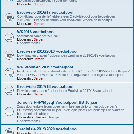
Zie online.voetbalpoeltje.nl voor een demo.
Moderator:
Jeroen
Eredivisie 2016/17 voetbalpool
Ook dit jaar voor de liefhebbers een Eredivisiepool voor het seizoen
2015/2016. Bezoek dit forum voor download, vragen en berichtjes..
Moderator:
Jeroen
WK2018 voetbalpool
Voetbalpool voor het WK 2018
Moderator:
Jeroen
Onderwerpen:
1
Eredivisie 2018/2019 voetbalpool
Download en vragen / oplossingen Eredivisie 2018/2019 voetbalpool
Moderator:
Jeroen
WK Vrouwen 2019 voetbalpool
In dit forum de gratis te downloaden (als lid) "Jeroen's PHP/MYsql voetbalpool"
voor het WK vrouwen 2019. Beheer en organiseer een eigen voetbal pool.
Moderator:
Jeroen
Eredivisie 2017/18 voetbalpool
Download en vragen / oplossingen Eredivisie 2017/18 voetbalpool
Moderator:
Jeroen
Jeroen's PHP/Mysql Voetbalpool BB 10 jaar
Zoals door enkele leden opgemerkt bestaat dit forum en ook Jeroen's
PHP/Mysql Voetbalpool 10 jaar. In dit topic plaats om berichtjes te plaatsen
betreffende dit jubileum...
Moderators:
Jeroen
,
Jaantje
Onderwerpen:
1
Eredivisie 2019/2020 voetbalpool
Moderator:
Jeroen