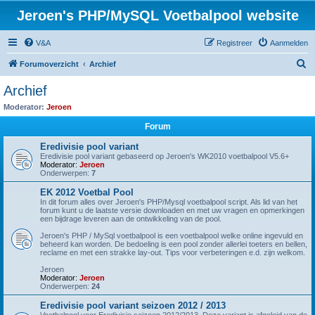
Jeroen's PHP/MySQL Voetbalpool website
V&A
Registreer
Aanmelden
Z
Forumoverzicht
Archief
o
Archief
e
Moderator:
Jeroen
k
Forum
Eredivisie pool variant
Eredivisie pool variant gebaseerd op Jeroen's WK2010 voetbalpool V5.6+
Moderator:
Jeroen
Onderwerpen:
7
EK 2012 Voetbal Pool
In dit forum alles over Jeroen's PHP/Mysql voetbalpool script. Als lid van het
forum kunt u de laatste versie downloaden en met uw vragen en opmerkingen
een bijdrage leveren aan de ontwikkeling van de pool.
Jeroen's PHP / MySql voetbalpool is een voetbalpool welke online ingevuld en
beheerd kan worden. De bedoeling is een pool zonder allerlei toeters en bellen,
reclame en met een strakke lay-out. Tips voor verbeteringen e.d. zijn welkom.
Jeroen
Moderator:
Jeroen
Onderwerpen:
24
Eredivisie pool variant seizoen 2012 / 2013
Voetbalpool voor Eredivisie seizoen 2012/2013. Deze variant is afgeleid van de