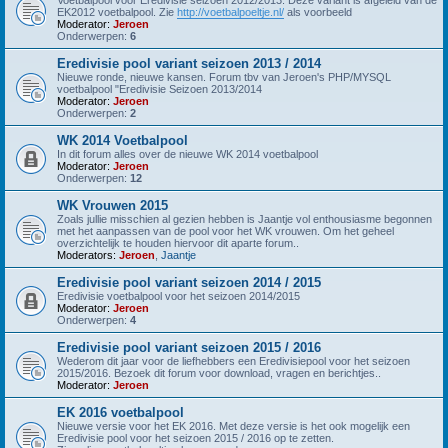
EK2012 voetbalpool. Zie
http://voetbalpoeltje.nl/
als voorbeeld
Moderator:
Jeroen
Onderwerpen:
6
Eredivisie pool variant seizoen 2013 / 2014
Nieuwe ronde, nieuwe kansen. Forum tbv van Jeroen's PHP/MYSQL
voetbalpool "Eredivisie Seizoen 2013/2014
Moderator:
Jeroen
Onderwerpen:
2
WK 2014 Voetbalpool
In dit forum alles over de nieuwe WK 2014 voetbalpool
Moderator:
Jeroen
Onderwerpen:
12
WK Vrouwen 2015
Zoals jullie misschien al gezien hebben is Jaantje vol enthousiasme begonnen
met het aanpassen van de pool voor het WK vrouwen. Om het geheel
overzichtelijk te houden hiervoor dit aparte forum..
Moderators:
Jeroen
,
Jaantje
Eredivisie pool variant seizoen 2014 / 2015
Eredivisie voetbalpool voor het seizoen 2014/2015
Moderator:
Jeroen
Onderwerpen:
4
Eredivisie pool variant seizoen 2015 / 2016
Wederom dit jaar voor de liefhebbers een Eredivisiepool voor het seizoen
2015/2016. Bezoek dit forum voor download, vragen en berichtjes..
Moderator:
Jeroen
EK 2016 voetbalpool
Nieuwe versie voor het EK 2016. Met deze versie is het ook mogelijk een
Eredivisie pool voor het seizoen 2015 / 2016 op te zetten.