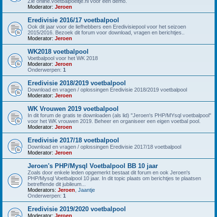
Zie online.voetbalpoeltje.nl voor een demo.
Moderator:
Jeroen
Eredivisie 2016/17 voetbalpool
Ook dit jaar voor de liefhebbers een Eredivisiepool voor het seizoen
2015/2016. Bezoek dit forum voor download, vragen en berichtjes..
Moderator:
Jeroen
WK2018 voetbalpool
Voetbalpool voor het WK 2018
Moderator:
Jeroen
Onderwerpen:
1
Eredivisie 2018/2019 voetbalpool
Download en vragen / oplossingen Eredivisie 2018/2019 voetbalpool
Moderator:
Jeroen
WK Vrouwen 2019 voetbalpool
In dit forum de gratis te downloaden (als lid) "Jeroen's PHP/MYsql voetbalpool"
voor het WK vrouwen 2019. Beheer en organiseer een eigen voetbal pool.
Moderator:
Jeroen
Eredivisie 2017/18 voetbalpool
Download en vragen / oplossingen Eredivisie 2017/18 voetbalpool
Moderator:
Jeroen
Jeroen's PHP/Mysql Voetbalpool BB 10 jaar
Zoals door enkele leden opgemerkt bestaat dit forum en ook Jeroen's
PHP/Mysql Voetbalpool 10 jaar. In dit topic plaats om berichtjes te plaatsen
betreffende dit jubileum...
Moderators:
Jeroen
,
Jaantje
Onderwerpen:
1
Eredivisie 2019/2020 voetbalpool
Moderator:
Jeroen