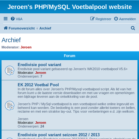
Jeroen's PHP/MySQL Voetbalpool website
V&A
Registreer
Aanmelden
Z
Forumoverzicht
Archief
o
Archief
e
Moderator:
Jeroen
k
Forum
Eredivisie pool variant
Eredivisie pool variant gebaseerd op Jeroen's WK2010 voetbalpool V5.6+
Moderator:
Jeroen
Onderwerpen:
7
EK 2012 Voetbal Pool
In dit forum alles over Jeroen's PHP/Mysql voetbalpool script. Als lid van het
forum kunt u de laatste versie downloaden en met uw vragen en opmerkingen
een bijdrage leveren aan de ontwikkeling van de pool.
Jeroen's PHP / MySql voetbalpool is een voetbalpool welke online ingevuld en
beheerd kan worden. De bedoeling is een pool zonder allerlei toeters en bellen,
reclame en met een strakke lay-out. Tips voor verbeteringen e.d. zijn welkom.
Jeroen
Moderator:
Jeroen
Onderwerpen:
24
Eredivisie pool variant seizoen 2012 / 2013
Voetbalpool voor Eredivisie seizoen 2012/2013. Deze variant is afgeleid van de