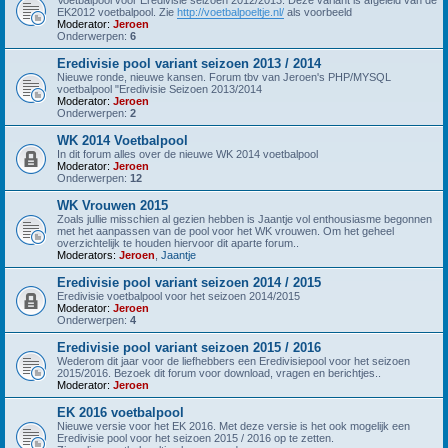
EK2012 voetbalpool. Zie
http://voetbalpoeltje.nl/
als voorbeeld
Moderator:
Jeroen
Onderwerpen:
6
Eredivisie pool variant seizoen 2013 / 2014
Nieuwe ronde, nieuwe kansen. Forum tbv van Jeroen's PHP/MYSQL
voetbalpool "Eredivisie Seizoen 2013/2014
Moderator:
Jeroen
Onderwerpen:
2
WK 2014 Voetbalpool
In dit forum alles over de nieuwe WK 2014 voetbalpool
Moderator:
Jeroen
Onderwerpen:
12
WK Vrouwen 2015
Zoals jullie misschien al gezien hebben is Jaantje vol enthousiasme begonnen
met het aanpassen van de pool voor het WK vrouwen. Om het geheel
overzichtelijk te houden hiervoor dit aparte forum..
Moderators:
Jeroen
,
Jaantje
Eredivisie pool variant seizoen 2014 / 2015
Eredivisie voetbalpool voor het seizoen 2014/2015
Moderator:
Jeroen
Onderwerpen:
4
Eredivisie pool variant seizoen 2015 / 2016
Wederom dit jaar voor de liefhebbers een Eredivisiepool voor het seizoen
2015/2016. Bezoek dit forum voor download, vragen en berichtjes..
Moderator:
Jeroen
EK 2016 voetbalpool
Nieuwe versie voor het EK 2016. Met deze versie is het ook mogelijk een
Eredivisie pool voor het seizoen 2015 / 2016 op te zetten.