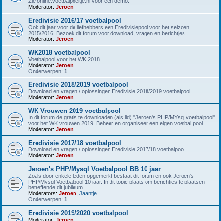
Zie online.voetbalpoeltje.nl voor een demo.
Moderator:
Jeroen
Eredivisie 2016/17 voetbalpool
Ook dit jaar voor de liefhebbers een Eredivisiepool voor het seizoen
2015/2016. Bezoek dit forum voor download, vragen en berichtjes..
Moderator:
Jeroen
WK2018 voetbalpool
Voetbalpool voor het WK 2018
Moderator:
Jeroen
Onderwerpen:
1
Eredivisie 2018/2019 voetbalpool
Download en vragen / oplossingen Eredivisie 2018/2019 voetbalpool
Moderator:
Jeroen
WK Vrouwen 2019 voetbalpool
In dit forum de gratis te downloaden (als lid) "Jeroen's PHP/MYsql voetbalpool"
voor het WK vrouwen 2019. Beheer en organiseer een eigen voetbal pool.
Moderator:
Jeroen
Eredivisie 2017/18 voetbalpool
Download en vragen / oplossingen Eredivisie 2017/18 voetbalpool
Moderator:
Jeroen
Jeroen's PHP/Mysql Voetbalpool BB 10 jaar
Zoals door enkele leden opgemerkt bestaat dit forum en ook Jeroen's
PHP/Mysql Voetbalpool 10 jaar. In dit topic plaats om berichtjes te plaatsen
betreffende dit jubileum...
Moderators:
Jeroen
,
Jaantje
Onderwerpen:
1
Eredivisie 2019/2020 voetbalpool
Moderator:
Jeroen