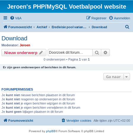
Jeroen's PHP/MySQL Voetbalpool website
V&A
Registreer
Aanmelden
Z
Forumoverzicht
Archief
Eredivisie pool variant seizoen 2012 / 2013
Download
o
Download
e
Moderator:
Jeroen
k
Zoek
Uitgebreid z
Nieuw onderwerp
0 onderwerpen • Pagina
1
van
1
Er zijn geen onderwerpen of berichten in dit forum.
Ga naar
FORUMPERMISSIES
Je
kunt niet
nieuwe berichten plaatsen in dit forum
Je
kunt niet
reageren op onderwerpen in dit forum
Je
kunt niet
je eigen berichten wijzigen in dit forum
Je
kunt niet
je eigen berichten verwijderen in dit forum
Je
kunt geen
bijlagen plaatsen in dit forum
Forumoverzicht
Verwijder cookies
Alle tijden zijn
UTC+02:00
Powered by
phpBB
® Forum Software © phpBB Limited