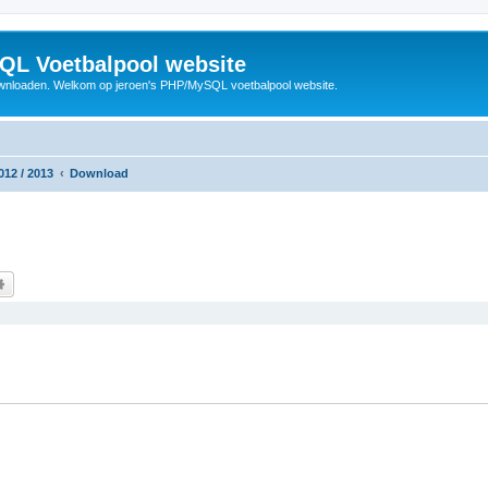
QL Voetbalpool website
wnloaden. Welkom op jeroen's PHP/MySQL voetbalpool website.
012 / 2013
Download
k
Uitgebreid zoeken