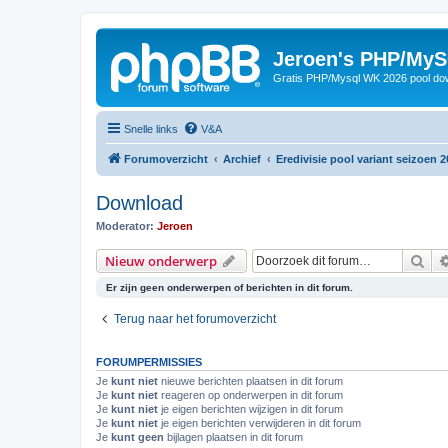
Jeroen's PHP/MyS
Gratis PHP/Mysql WK 2026 pool do
Snelle links
V&A
Forumoverzicht
Archief
Eredivisie pool variant seizoen 2
Download
Moderator:
Jeroen
Zoe
Nieuw onderwerp
Er zijn geen onderwerpen of berichten in dit forum.
Terug naar het forumoverzicht
FORUMPERMISSIES
Je
kunt niet
nieuwe berichten plaatsen in dit forum
Je
kunt niet
reageren op onderwerpen in dit forum
Je
kunt niet
je eigen berichten wijzigen in dit forum
Je
kunt niet
je eigen berichten verwijderen in dit forum
Je
kunt geen
bijlagen plaatsen in dit forum