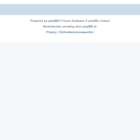
Powered by
phpBB
® Forum Software © phpBB Limited
Nederlandse vertaling door
phpBB.nl
.
Privacy
|
Gebruikersvoorwaarden